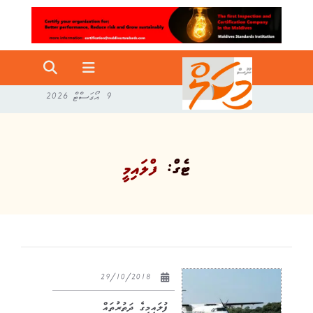
9 އޯގަސްޓް 2026
ޓެގް:
ފްލައިމީ
29/10/2018
ފުލައިމީގެ ދަތުރުތައް