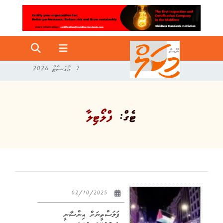
7 އޯގަސްޓް 2026
ޓެގް:
ފްލޯޓިލާ
02/10/2025
ފަލަސްތީނަށް އިންސާނީ