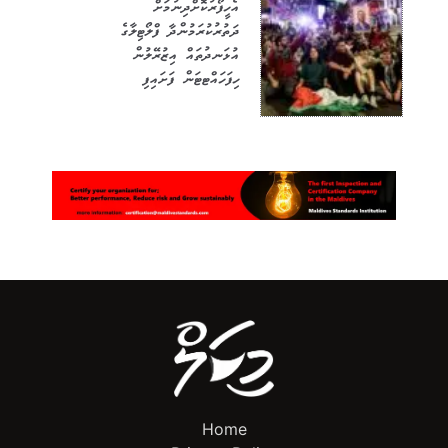
އެހީފޯރުކޮށްދިނުމަށް
ދަތުރުކުރަމުންދާ ފްލޯޓިލާގެ
އުޅަނދުތައް އިޒުރޭލުން
ހިފަހައްޓޓަން ފަށައިފި
Home