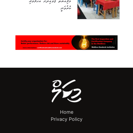
މާލިއްޔަތު ޤަވާއިދަށް އަހުލުވެރި
ކުރުވަނީ
Home
Privacy Policy