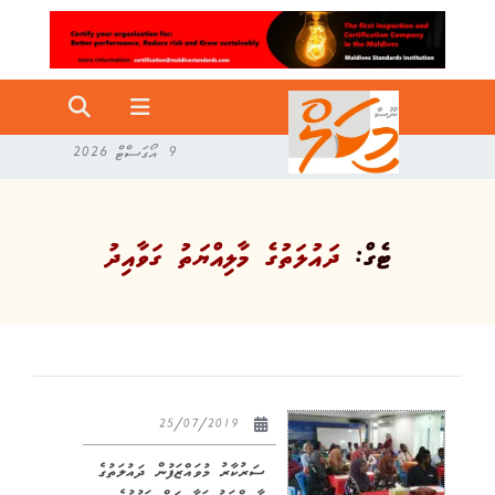
9 އޯގަސްޓް 2026
ޓެގް:
ދައުލަތުގެ މާލިއްޔަތު ގަވާއިދު
25/07/2019
ސަރުކާރު މުވައްޒަފުން ދައުލަތުގެ