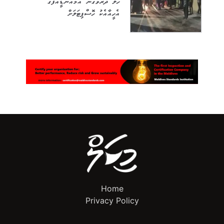
ހާލު ދެރަވެގެން އެމްއެންޑީއެފްގެ
އެހީއާއެކު ހޮސްޕިޓަލަށް
Home
Privacy Policy