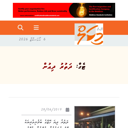
6 އޯގަސްޓް 2026
ޓެގް:
ދަތުރު ދިއުން
28/06/2019
ދަތުރު ދިޔަ ހޭޒްގެ ބެލެނިވެރިޔަކު