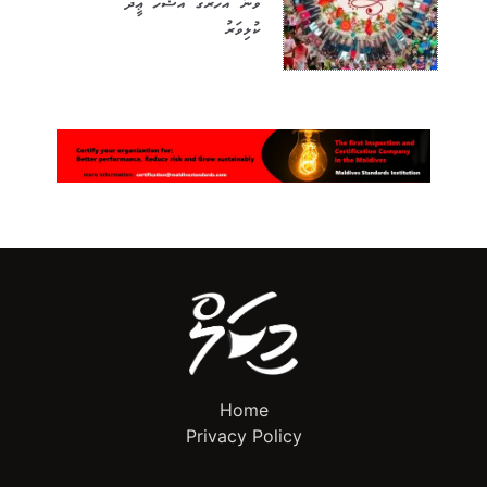
ވަނަ އަހަރުގެ އަޟުހާ ޢީދު
ކުޅިވަރު
Home
Privacy Policy