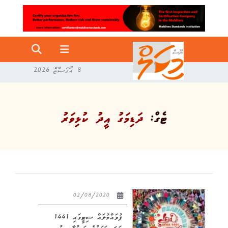
8 އޯގަސްޓް 2026
ޓެގް:
ދަޑިމަގު އީދު ކުޅިވަރު
02/08/2020
ފުވައްމުލައް ސިޓީގައި 1441