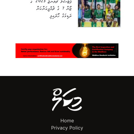
ފުޓްސަލް ޗެލެންޖް 2023 ގެ
ޒޯން 7 ގެ ޗެމްޕިއަންކަން
ދަޑިމަގު ހޯދައިފި
Home
Privacy Policy