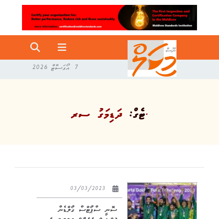
7 އޯގަސްޓް 2026
ދަޑިމަގު ސރ.
ޓެގް:
03/03/2023
ސޮނީ ސްޕޯޓްސް ގޯލްޑެން