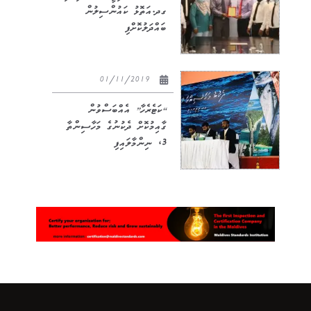
ގދ.އަތޮޅު ކައުންސިލުން
ބައްދަލުކޮށްފި
01/11/2019
“ކަޓެރެހާ” އެއްބަސްވުން
ގާއިމުކޮށް ދެކުނުގެ މަހާސިންތާ
3، ނިންމާލައިފި