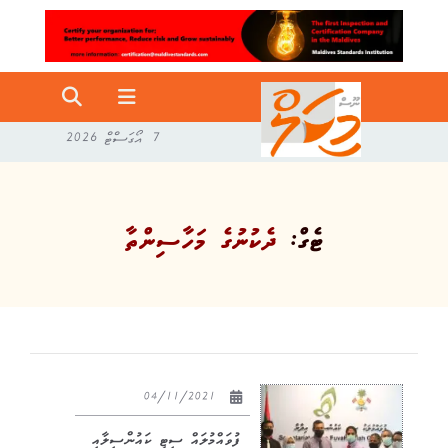
7 އޯގަސްޓް 2026
ޓެގް:
ދެކުނުގެ މަހާސިންތާ
04/11/2021
ފުވައްމުލައް ސިޓީ ކައުންސިލާއި