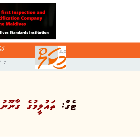
ޚަބ
7 އޯގަސްޓް 2026
ޓެގް:
ތައުލީމުގެ ގާނޫނު