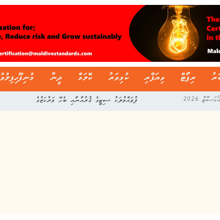
ަރު
ރިޕޯޓް
ވިޔަފާރި
ކުޅިވަރު
ކޮލަމް
ދީން
މުނިފޫހިފިލުވު
ފުވައްމުލަކު ސިޓީގެ ޤުރުއާނާއި ބެހޭ މަރުކަޒުގެ