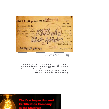
08/09/2021
މިއަދު، 8 ސެޕްޓެމްބަރަކީ ބައިނަލްއަގުވާމީ
ލިޔަންކިޔަން ދަތުމުގެ ދުވަސް