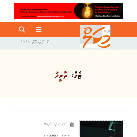
7 އޯގަސްޓް 2026
ޓެގް:
ތާރީޚު
05/03/2022