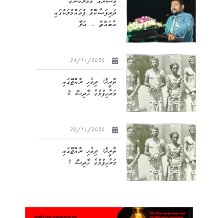
މިސްރުގެ މަމްލޫކުންގެ
ދަރިފަސްކޮޅު ފުވައްމުލަކުގައި
އެބައޮތް – އަލާ
24/11/2020
ތާރީޚު: ދިވެހި ރާއްޖޭގައި
މަރުހިފުމުގެ ހާދިސާ 2
20/11/2020
ތާރީޚު: ދިވެހި ރާއްޖޭގައި
މަރުހިފުމުގެ ހާދިސާ 1