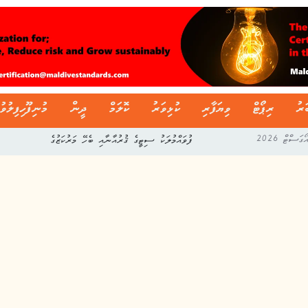
ަރު
ރިޕޯޓް
ވިޔަފާރި
ކުޅިވަރު
ކޮލަމް
ދީން
މުނިފޫހިފިލުވު
ފުވައްމުލަކު ސިޓީގެ ޤުރުއާނާއި ބެހޭ މަރުކަޒުގެ