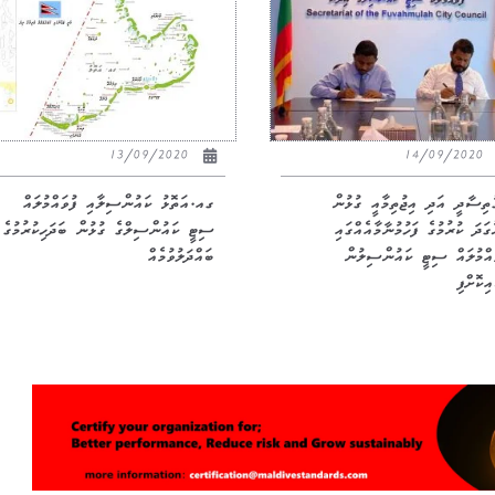
13/09/2020
14/09/2020
ުތިސާދީ އަދި އިޖުތިމާއީ ގުޅުން
ގއ.އަތޮޅު ކައުންސިލާއި ފުވައްމުލައް
ގަދަ ކުރުމުގެ ފަހުމުނާމާއެއްގައި
ސިޓީ ކައުންސިލްގެ ގުޅުން ބަދަހިކުރުމުގެ
ައްމުލައް ސިޓީ ކައުންސިލުން
ބައްދަލުވުމެއް
ިކޮށްފި