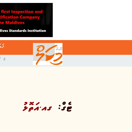
ޚަބ
8 އޯގަސްޓް 2026
ޓެގް:
ގއ.އަތޮޅު