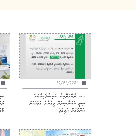
10/01/2021
ގއ. ދެއްވަދޫއިން އައިސްފައިވާނަމަ
ސިސ
ސިޓީ ކައުންސިލަށް ވީއެންމެ އަވަހަކަށް
ދަށ
އެންގުމަށް އެދިއްޖެ
ބާއް