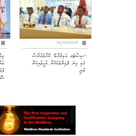
20/09/2020
‘ސިސްޓަރ އައިލެންޑް’ ކޮންފަރެންސް
އިގ
ގައި ގިނަ ދާއިރާތަކަކުން އެހީތެރިކަން
ވަރު
ދެނީ
ފުވ
ސޮއ