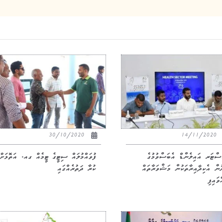
30/10/2020
14/11/2020
ްޓަރ އައިލެންޑް އެބަސްވުމުގެ
ފުވައްމުލައް ސިޓީގެ ޓީމެއް ގއ. އަތޮޅަށް
ުން އެކިދާއިރާތަކުން މަޝްވަރާތައް
ކުރާ ދަތުރެއްގައި
ވައިފި