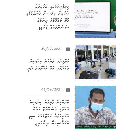
ވިޔަފާރިތަކުގައި ގަވާއިދުގެ
ތެރެއިން ބިދޭސިން ގެންގުޅުމާއި
ގުޅޭ މައުލޫމާތު ދިނުމުގެ
ސެޝަންތަކެއް ފަށައިފި
30/07/2021
ގަވާއިދުގެ ތެރެއަށް ބިދޭސިން
ވެއްދުމާއި ގުޅޭ މައުލޫމާތު ދެނީ
06/06/2021
މާދަމާއިން ފެށިގެން ބިދޭސިން
ލައްވައި މަސައްކަތް ކުރުން
ވަގުތީގޮތުން ހުއްޓާލުމަށް ސިޓީ
ކައުންސިލުން ނިންމައިފި