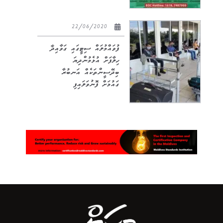
22/06/2020
ފުވައްމުލައް ސިޓީގައި ގަވާއިދާ
ހިލާފަށް އުޅެމުންދިޔަ
ބިދޭސީންތަކެއް އަނބުރާ
ގައުމަށް ފޮނުވަލައިފި