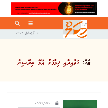
9 އޯގަސްޓް 2026
ޓެގް:
ގަވާއިދާއި ޚިލާފަށް އުޅޭ ބިދޭސިން
07/08/2021