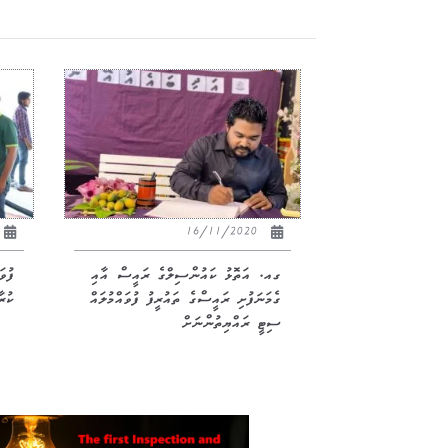
16/11/2020
ގއ. އަތޮޅު ކައުންސިލްގެ ރައީސް އާއި
ފުވ
ގެމަނަފުށި ރައީސްގެ ތައުރީފު ފުވައްމުލައް
ކުރ
ސިޓީ ރައްޔިތުންނަށް