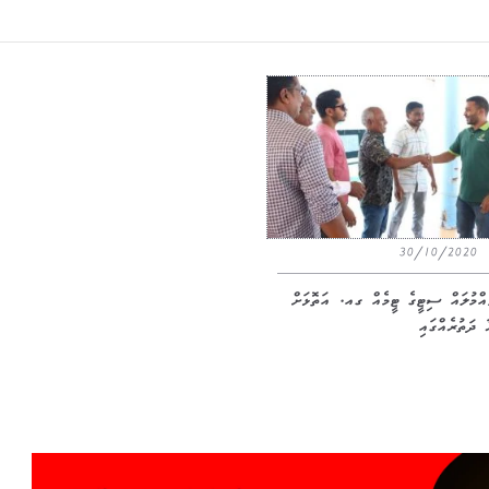
30/10/2020
ައްމުލައް ސިޓީގެ ޓީމެއް ގއ. އަތޮޅަށް
ާ ދަތުރެއްގައި