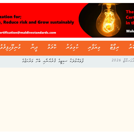
ަރު
ރިޕޯޓް
ވިޔަފާރި
ކުޅިވަރު
ކޮލަމް
ދީން
މުނިފޫހިފިލުވު
ފުވައްމުލަކު ސިޓީގެ ޤުރުއާނާއި ބެހޭ މަރުކަޒުގެ