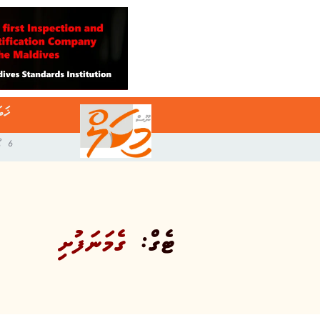
ޚަބ
6 އޯގަސްޓް 2026
ޓެގް:
ގެމަނަފުށި