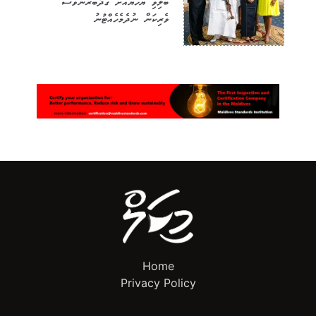
ބަލިވި ޔަހުޔާއަށް ގަދަބާރުންވެސް
ވެރިކަން ނުދެމެހެއްޓުނު
Home
Privacy Policy