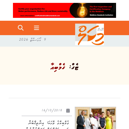
9 އޯގަސްޓް 2026
ޓެގް:
ގެމްބިއާ
16/10/2018
ގެމްބިއާގެ ވާހަކަ: އިންތިޚާބުން