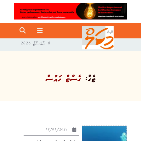
8 އޯގަސްޓް 2026
ޓެގް:
ގެސްޓް ހައުސް
19/01/2021