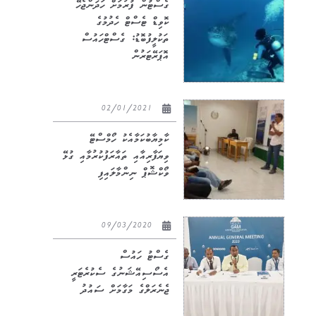
ގެސްޓުން ފުރުމަށް ހަދަންޖެހޭ
ކޮވިޑް ޓެސްޓް ހެދުމުގެ
ތަކުލީފުބޮޑު: ގެސްޓްހައުސް
އޮޕަރޭޓަރުން
02/01/2021
ކާމިޔާބުކަމާއެކު ހޯމްސްޓޭ
ވިޔަފާރިއާއި ތައާރަފުކުރުމާއި ގުޅޭ
ވޯކްޝޮޕް ނިންމާލައިފި
09/03/2020
ގެސްޓު ހައުސް
އެސޯސިއޭޝަނުގެ ސެކުރެޓަރީ
ޖެނެރަލްގެ މަގާމަށް ސައުދު