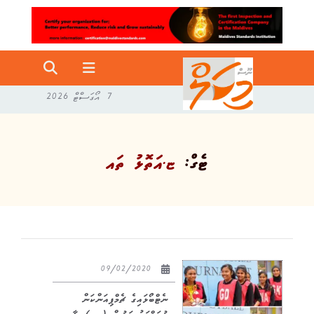
7 އޯގަސްޓް 2026
ޓެގް:
ޏ.އަތޮޅު ތައ
09/02/2020
ނެޓްބޯޅައިގެ ޗެމްޕިއަންކަން