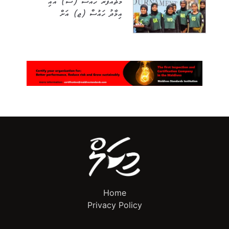
މުޡައްފަރު ހައުސް (ސ) އާއި
އިމާދު ހައުސް (ޖ) އަށް
Home
Privacy Policy