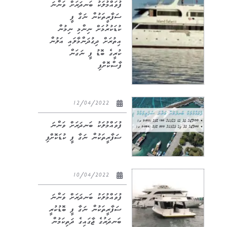
ފުވައްމުލަކު ބަނދަރަށް ވަންނަ
ސަފާރީތަކުން ނަގާ ފީ
ކުޑަކުރުމަށް ނިންމި ނިމުން
އިތުރަށް ދިގުދަންމާލައި އަލުން
ކުރީގެ ބޮޑު ފީ ނަގަން
ފާސްކޮށްފި
12/04/2022
ފުވައްމުލަކު ބަނދަރަށް ވަންނަ
ސަފާރީތަކުން ނަގާ ފީ ކުޑަކޮށްފި
10/04/2022
ފުވައްމުލަކު ބަނދަރަށް ވަންނަ
ސަފާރީތަކުން ނަގާ ފީ ބޮޑުކުރީ
ބަނދަރުގެ ޖާގައިގެ ދަތިކަމުން