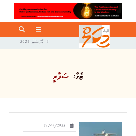
9 އޯގަސްޓް 2026
ޓެގް:
ސަފާރީ
21/04/2022