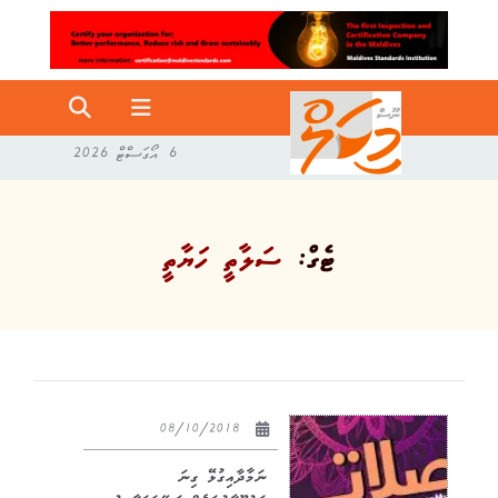
6 އޯގަސްޓް 2026
ޓެގް:
ސަލާތީ ހަޔާތީ
08/10/2018
ނަމާދާއިގުޅޭ ގިނަ