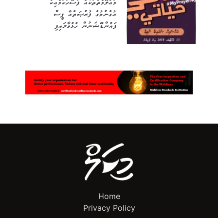
މައުލޫމާތުތަކެއް ފަސޭހަކަމާއިކު
އުގެނުމުގެ ފުރުޞަތެއް ޕީސް
ފައުންޑޭޝަނުން ހުޅުވާލައިފި
Home
Privacy Policy