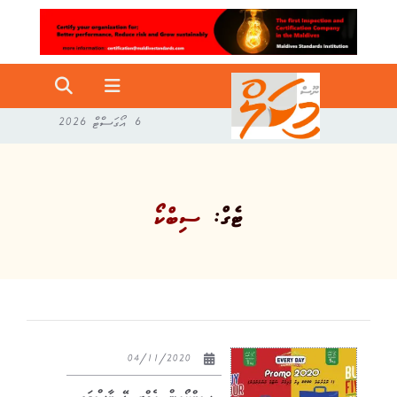
6 އޯގަސްޓް 2026
ޓެގް:
ސިބްކޯ
04/11/2020