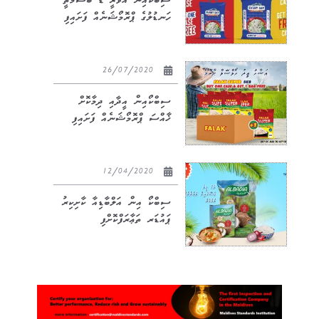
ސިބްކޯއިން އެވްރީ ޑޭ ބާސްމަތީ
ހަނޑުލުގެ ޕްރޮމޯޝަނެއް ފަށައިފި
26/07/2020
ސިބްކޯއިން އީދާއި ދިމާކޮށް
ޚާއްސަ ޕްރޮމޯޝަނެއް ފަށައިފި
12/04/2020
ސިބްކޯ އިން އަލްބާޑިއާ ކާށިކިރު
ޕައުޑަރ ތަޢާރަފްކޮށްފި