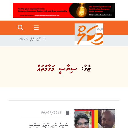
8 އޯގަސްޓް 2026
ޓެގް:
ސިޔާސީ މަގާމުތައް
06/01/2019
ސަޢީދު އަދި އާތިފު ސިޔާސީ