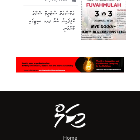
01/03/2020
އެކްސްއެލް ސްޓްރީޓް ސޮކާގެ
ކޮލިފައިން ބުރު ފވމ ސިޓީގައި
ބާއްވަނީ
Home