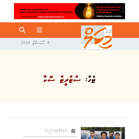
8 އޯގަސްޓް 2026
ޓެގް:
ސްޓްރީޓް ސޮކާ
31/12/2022