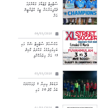
ސްޓްރީޓް ފުޓުބޯޅަ މުބާރާތުގެ
ޗެމްޕިއަންކަން ޓީމު އާޖެންޓީނާ
އަށް
08/03/2020
އެކްސްއެލް ސްޓްރީޓް ސޮކާ ގައި
ބައިވެރިވުމުގެ މުއްދަތު މާރިޗު
15 އަށް އިތުރުކޮށްފި
05/03/2020
ރެޑުބުލް ވިނިން 5 ފުވައްމުލަކު
ބުރު މާޗު 20 ގައި