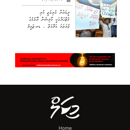
21/12/2018
ލީޑަރުން ކުރިމަތީ ކުރި
މުޒާހަރާއަކީ ކޯލިޝަން ރޫޅުމުގެ
ފުރަތަމަ އަލާމަތް – ޑރ.ޖަމީލު
Home