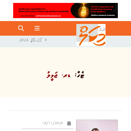
9 އޯގަސްޓް 2026
ޓެގް:
ޑރ. ޖަމީލު
18/11/2020