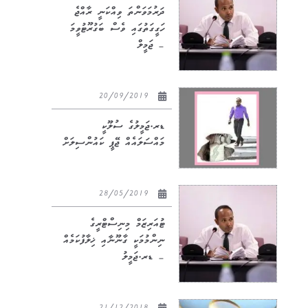
ދަރުމަވަންތަ ވިއްކަނީ ރާއްޖެ
ހަގީގަތުގައި ވެސް ބަގުރޫޓުވީމަ
– ޖަމީލް
20/09/2019
ޑރ.ޖަމީލުގެ ސުލޫކީ
މައްސަލައެއް ޖޭޕީ ކައުންސިލަށް
28/05/2019
ޓުއަރިޒަމް މިނިސްޓްރީގެ
ނިންމުމަކީ ގާނޫނާއި ޚިލާފުކަމެއް
– ޑރ.ޖަމީލު