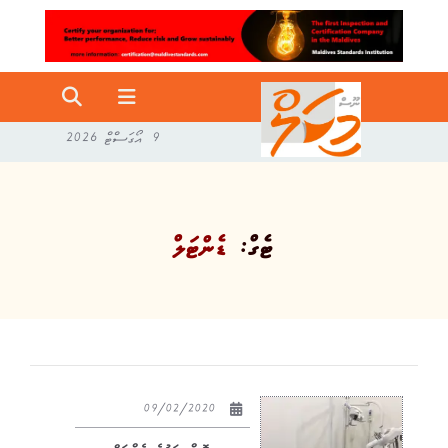
9 އޯގަސްޓް 2026
ޓެގް:
ޑެންޓަލް
09/02/2020