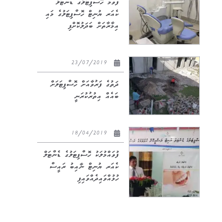
ފވމ ހޮސްޕިޓަލުގެ ޑެންޓަލް
ކެއަރ ޔުނިޓް ހޮސްޕިޓަލުގެ މައި
އިމާރާތަށް ބަދަލުކޮށްފި
23/07/2019
ދަތުގެ ފަރުވާއަށް ހޮސްޕިޓަލަށް
ބައެއް އިތުރުކުރަނީ
18/04/2019
ފުވައްމުލަކު ހޮސްޕިޓަލުގެ ޑެންޓަލް
ކެއަރ ޔުނިޓް ނާއިބު ރައީސް
ހުޅުއްވައިދެއްވައިފި