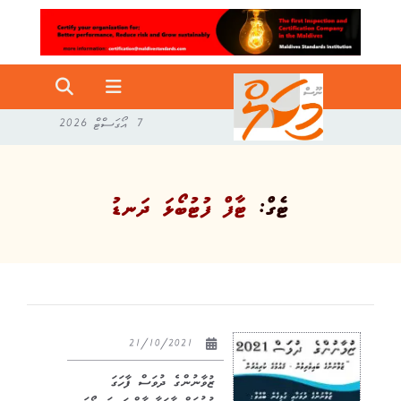
7 އޯގަސްޓް 2026
ޓެގް:
ޓާފް ފުޓުބޯޅަ ދަނޑު
21/10/2021
ޒުވާނުންގެ ދުވަސް ފާހަގަ