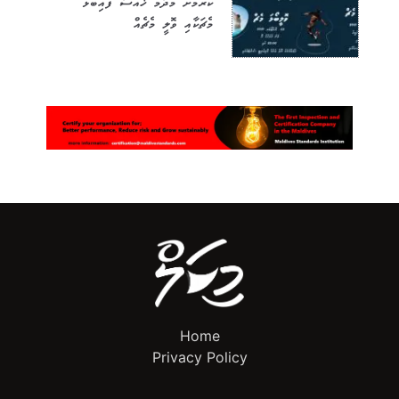
ކުރުމަށް މާދަމާ ޚާއްސަ ފައިބޯޅަ
މެޗަކާއި ވޮލީ މެޗެއް
Home
Privacy Policy