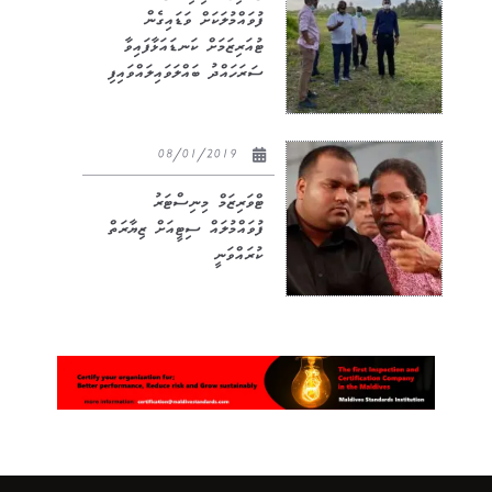
ފުވައްމުލަކަށް ވަޑައިގެން
ޓުއަރިޒަމަށް ކަނޑައަޅާފައިވާ
ސަރަހައްދު ބައްލަވައިލައްވައިފި
08/01/2019
ޓްވަރިޒަމް މިނިސްޓަރު
ފުވައްމުލައް ސިޓީއަށް ޒިޔާރަތް
ކުރައްވަނީ