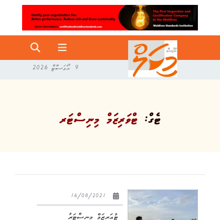
9 އޯގަސްޓް 2026
ޓެގް:
ޓްވަރިޒަމް މިނިސްޓަރ
16/08/2021
ޓުއަރިޒަމް މިނިސްޓަރު