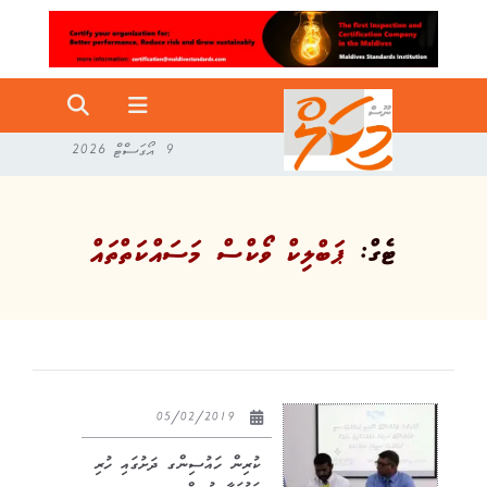
9 އޯގަސްޓް 2026
ޓެގް:
ޕަބްލިކް ވޯކްސް މަސައްކަތްތައް
05/02/2019
ކުރިން ހައުސިންގ ދަށުގައި ހުރި