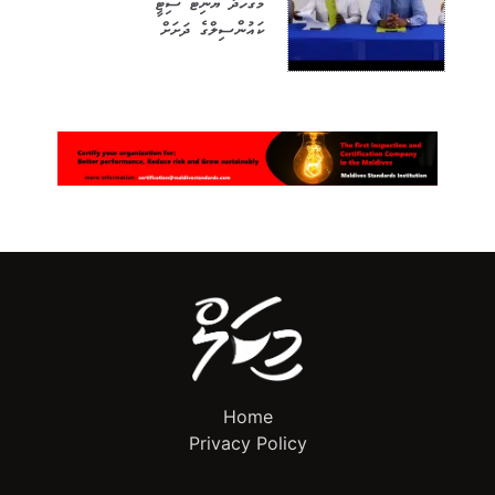
މަގުހަދާ ޔުނިޓް ސިޓީ
ކައުންސިލްގެ ދަށަށް
Home
Privacy Policy