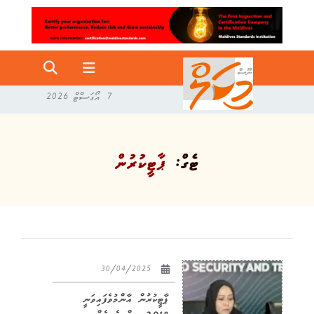
7 އޯގަސްޓް 2026
ޓެގް:
ޕާޓީކުރުން
30/04/2025
ޕާޓީކުރުން އާންމުވެފައިވަނީ