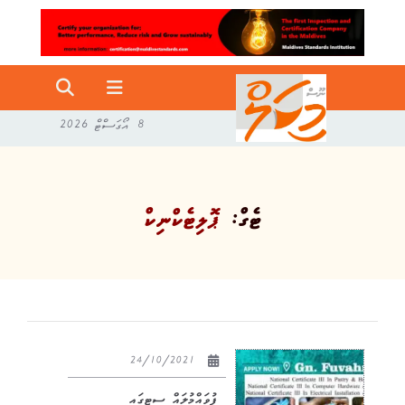
8 އޯގަސްޓް 2026
ޓެގް:
ޕޮލިޓެކްނިކް
24/10/2021
ފުވައްމުލައް ސިޓީގައި