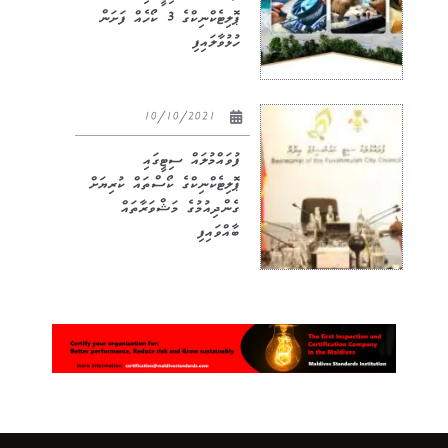
ޕޮލިޓެކްނިކްގެ 3 ކޯހެއް ފަށަން
ހުޅުވާލައިފި
10/10/2021
ފުވައްމުލައް ސިޓީގައި
ޕޮލިޓެކްނިކްގެ ކޯސްތައް ކުރިޔަށް
ގެންދިއުމުގެ މަޝްވަރާތައް
ބާއްވައިފި