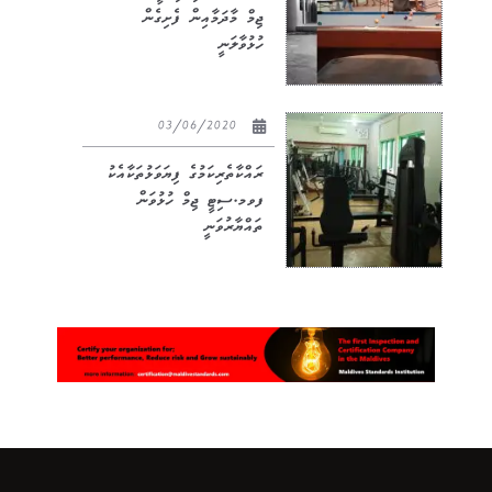
ޖިމް މާދަމާއިން ފެށިގެން
ހުޅުވާލަނީ
03/06/2020
ރައްކާތެރިކަމުގެ ފިޔަވަޅުތަކާއެކު
ފވމ.ސިޓީ ޖިމް ހުޅުވަން
ތައްޔާރުވަނީ