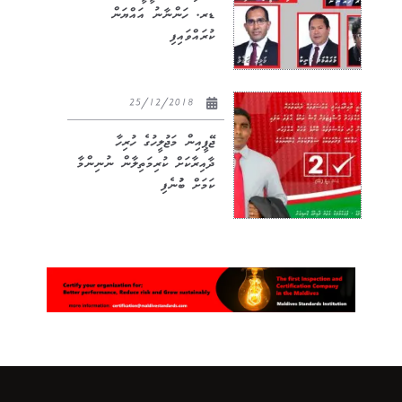
ޑރ. ހަންނާނު އައްޔަން
ކުރައްވައިފި
25/12/2018
ޖޭޕީއިން މަޖުލީހުގެ ހުރިހާ
ދާއިރާކަށް ކުރިމަތިލާން ނުނިންމާ
ކަމަށް ބުުނެފި