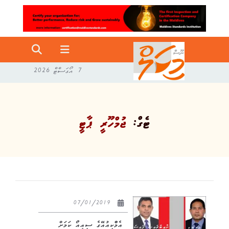
7 އޯގަސްޓް 2026
ޓެގް:
ޖުމްހޫރީ ޕާޓީ
07/01/2019
އެމްްކިއުއޭގެ ސީއީއޯ ކަމަށް