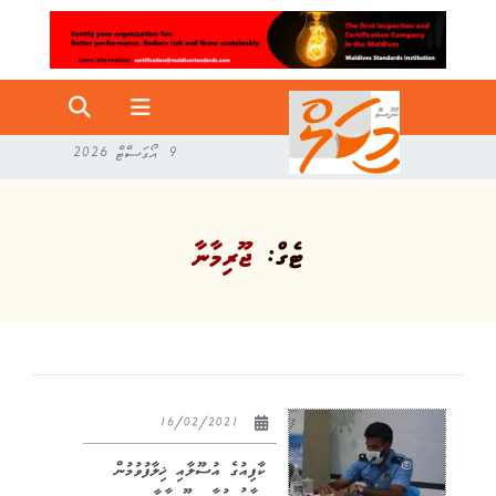
9 އޯގަސްޓް 2026
ޓެގް:
ޖޫރިމާނާ
16/02/2021
ކާފިއުގެ އުސޫލާއި ޚިލާފުވުމުން