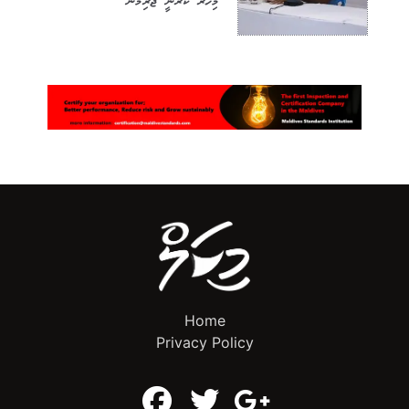
މިހާރު ކުރާނީ ޖޫރިމާނާ
Home
Privacy Policy