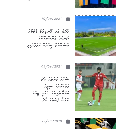
10/09/2021
ހޯދަޑު އަދި ދޫނޑިގަމު ފުޓްބޯޅަ
ދަނޑުގެ ފެންސްޖެހުމުގެ
މަސައްކަތް ބީލަމަށް ހުޅުވާލައިފި
05/06/2021
ޝަމާލު ފުރަތަމަ މެޗު،
ފުވައްމުލަކު ސިޓީގެ
ކުޅުންތެރިއަކު ގައުމީ ޓީމަށް
ކުޅުނު ފުރަތަމަ މެޗު
23/10/2020