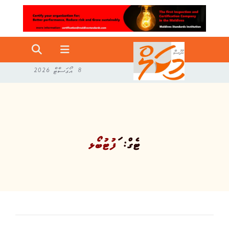
8 އޯގަސްޓް 2026
ޓެގް:
ަފުޓުބޯޅ