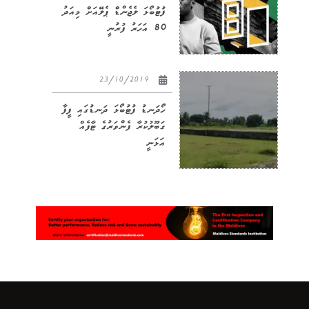
ފުޓުބޯޅަ ލެޖެންޑް ޕެލޭއަށް މިއަދު
80 އަހަރު ފުރުނީ
23/10/2019
ހޯދަނޑު ފުޓުބޯޅަ ދަނޑުގައި ފީފާ
ގަބޫލުކުރާ ފެންވަރުގެ ޓާފެއް
އަޅަނީ