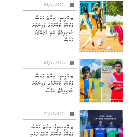
05/11/2021
ޏ.އޭއީސީ: އިންޓަ ހައުސް
ފުޓުބޯޅަ މުބާރާތުގެ ފައިނަލަށް
ޝަނިވިރާޒާ އާއި މުޒައްފަރު
ހައުސް
03/11/2021
ޏ.އޭއީސީ: އިންޓަ ހައުސް
ފުޓުބޯޅަ މުބާރާތުގެ ފައިނަލަށް
ޝަނިވިރާޒާ ހައުސް
31/10/2021
ޏ.އޭއީއސީގެ އިންޓަ ހައުސް
ފުޓުބޯޅަ މުބާރާތް މާދާމާ ފަށަނީ