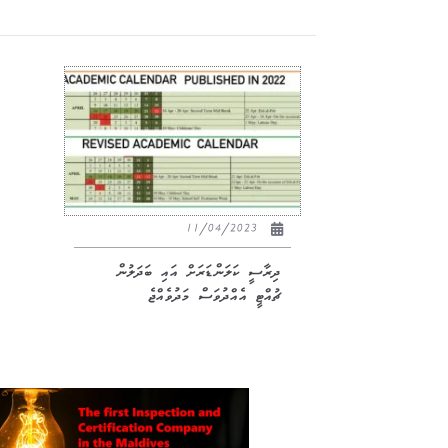
11/04/2023
ދިރާސީ ކަލަންޑަރަށް އައި ބަދަލުން
ޗުއްޓީ އެއްދުވަސް މަދުވެއްޖެ