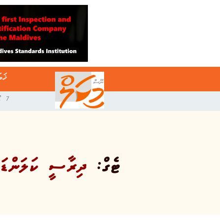
ޚަބ
7 އޯގަސްޓް 2026
ޓެގް:
ދިރާސީ ކަލަންޑަރ