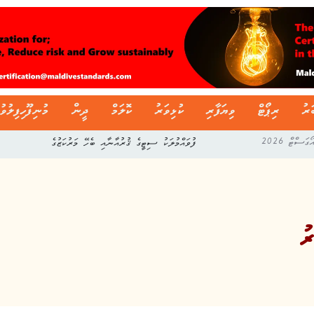
ަރު
ރިޕޯޓް
ވިޔަފާރި
ކުޅިވަރު
ކޮލަމް
ދީން
މުނިފޫހިފިލުވު
ފުވައްމުލަކު ސިޓީގެ ޤުރުއާނާއި ބެހޭ މަރުކަޒުގެ
ު