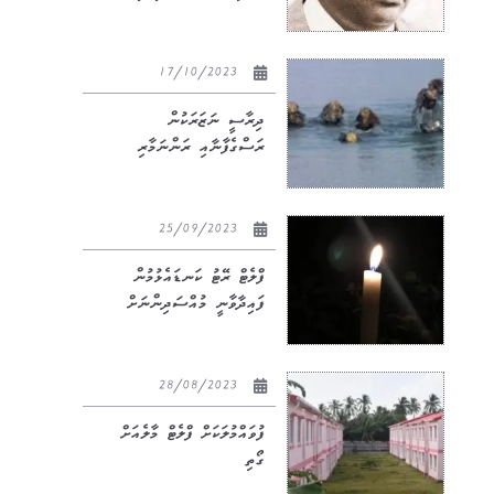
17/10/2023
ދިރާސީ ނަޒަރަކުން
ރަސްގެފާނާއި ރަންނަމާރި
25/09/2023
ފްލެޓް ރޭޓު ކަނޑައެޅުމުން
ފައިދާވާނީ މުއްސަދިންނަށް
28/08/2023
ފުވައްމުލަކަށް ފްލެޓް މާލެއަށް
ގޯތި