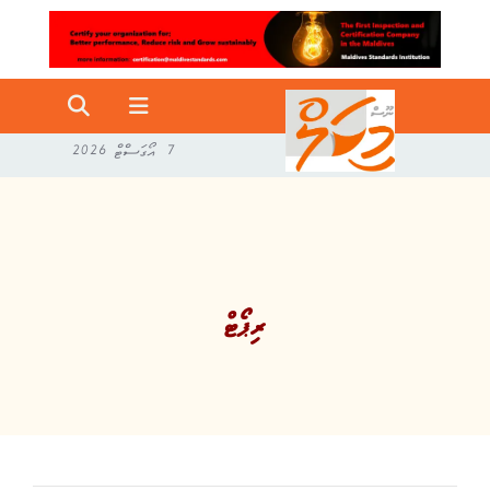
7 އޯގަސްޓް 2026
ރިޕޯޓް