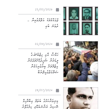
25/05/2026
ފުވައްމުލަކު އަތޮޅުވެރިން –
ދެވަނަ ބައި
02/08/2024
ހަމާސް އާއި ހިޒުބުﷲގެ
ލީޑަރުން ޝަހީދުކޮށްލެވުމުން
އިޒުރޭލަށް ބިރުވެރިކަމުން
ސަލާމަތްވެވިދާނެބާ
28/07/2024
މިނިވަންކަމުގެ ބަތަލު އިބްރާހިމް
ނާސިރު ރަންނަބަޑޭރި ކިލެގެފާނު