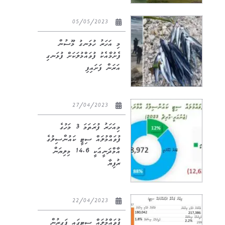
05/05/2023
މި އަހަރު ހުޅަނގު މޫސުން
ފެށުމާއެކު ފުވައްމުލަކަށް ފުޅަނގި
އަރަން ފަށައިފި
27/04/2023
މިއަހަރު ފުރަތަމަ 3 މަހުގެ
ފުވައްމުލައް ސިޓީ ކައުންސިލުގެ
އާމްދަނީއަކީ 14.6 މިލިޔަން
ރުފިޔާ
22/04/2023
ފުވައްމުލައް ސިޓީގައި ފަގީރުން