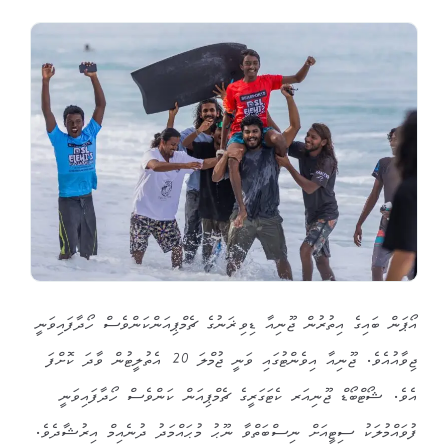
އޯޕަން ބައިގެ އިތުރުން ޖޫނިއާ ޑިވިޜަނުގެ ޗެމްޕިއަންކަންވެސް ހޯދާފައިވަނީ
ޖިވާއުއެވެ. ޖޫނިއާ އިވެންޓުގައި ވަނީ ޖުމްލަ 20 އެތުލީޓުން ވާދަ ކޮށްފަ
އެވެ. ޝޯޓްބޯޑް ޖޫނިއަރ ކެޓަގަރީގެ ޗެމްޕިއަން ކަންވެސް ހޯދާފައިވަނީ
ފުވައްމުލަކު ސިޓީއަށް ނިސްބަތްވާ ނޫޙު މުޙައްމަދު ދުނެއިމް އިރުޝާދެވެ.