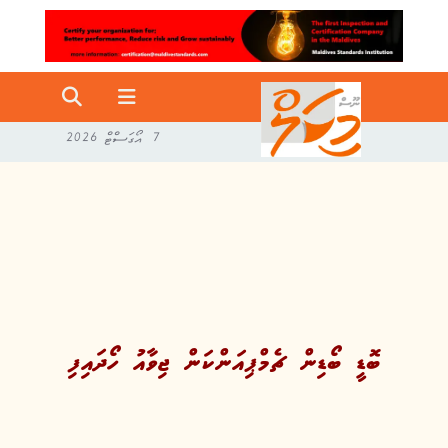
7 އޯގަސްޓް 2026
ބޮޑީ ބޯޑިން ޗެމްޕިއަންކަން ޖިވާއު ހޯދައިފި