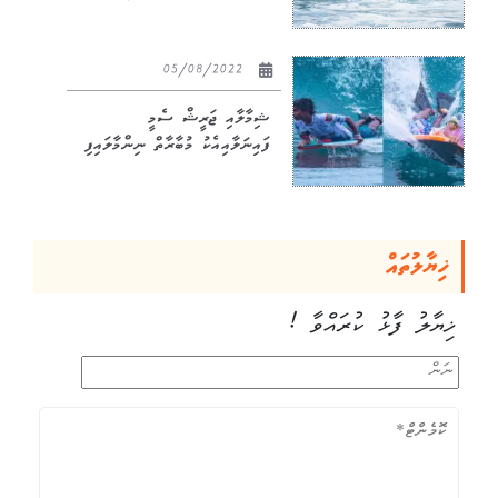
05/08/2022
ޝިމާލާއި ޖަރީޝް ސެމީ
ފައިނަލާއިއެކު މުބާރާތް ނިންމާލައިފި
ޚިޔާލުތައް
ޚިޔާލު ފާޅު ކުރައްވާ !