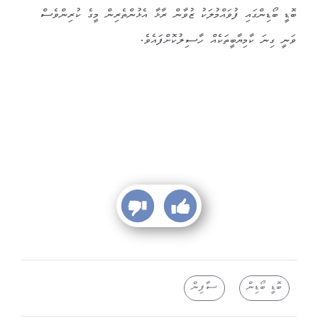
ބޮޑީ ބޯޑިންގައި ފުވައްމުލަކު ޒުވާން ރާޅާ އެޅުންތެރިން މީގެ ކުރިންވެސް
ވަނީ ގިނަ ކާމިޔާބީތަކެއް ހާސިލުކޮށްފައެވެ.
ބޮޑީ ބޯޑިން
ސާފިން