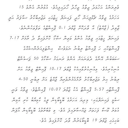
ވެލިރަންގެ އަހުމަދު ޖިވާއު ޖިހާދު ހޯދައިފިއެވެ. އުމުރުން އެންމެ 15
އަހަރުގެ ޖިވާއު ޗެމްޕިއަން ހޯދީ ފައިނަލް ހީޓުގައި ތަޖުރިބާކާރު ސާފަރު އަލީ
ޖާވިދު (ޖާއްޓެ) އާ ވާދަކޮށް ޖުމްލަ 0.1 ޕޮއިންޓްގެ ތަފާތަކުންނެވެ.
ފައިނަލް ހީޓުގައި ޖިވާއު އެންމެ މަތިން ސްކޯ ކޮށްފައިވާ ދެ ރާޅަށް 7.17
ޕޮއިންޓަކާއި ހަ ޕޮއިންޓު ލިބުނު ނަމަވެސް އިންޓަފިއަރެންސެއްގެ
ސަބަބުން އޭނާގެ ދެވަނައަށް އެންމެ ރަނގަޅު ސްކޯގެ 50 ޕަސެންޓް
އުނިކުރިއެވެ. މިއުނިކުރުމާއިއެކު ޖުމްލަ 10.17 ޕޮއިންޓް ޖިވާއު އަށް
ލިބުނު އިރު ތަޖުރިބާކާރު ރާޅާއެޅުންތެރިޔާ ޖާއްޓެ އަށް ލިބުނީ 4.50
ޕޮއިންޓާއި 5.57 ޕޮއިންޓާ އެކު ޖުމްލަ 10.07 ޕޮއިންޓެވެ. ޖިވާއު ވަނީ
ސެމީ ފައިނަލްގައި، މިދިޔަ އަހަރުގެ ބޮޑީބޯޑިން ލީގު ކާމިޔާބު ކުރި އާމިން
އުމަރު މޫސާ ފަހަތަށް ޖައްސާލައިފަ އެވެ. މި މުބާރާތުގެ ބޮޑީބޯޑިން އޯޕަން
ބައިގައި ޖުމްލަ 19 ބޮޑީބޯޑަރުން ވާދަ ކޮށްފައިވެ އެވެ.