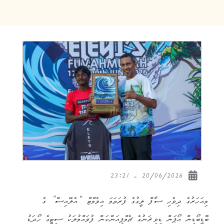
20/06/2026 - 23:21
މިއަހަރުގެ ދިވެހި ސާފް ލީގުގެ ފުރަތަމަ އިވެމްޓް “އެލޭއިސް” ގެ
ބޮޑީބޯޑިން އޯޕަން ޑިވިޜަނުގެ ޗެމްޕިއަންކަން ފުވައްމުލަކު ސިޓީގެ ހޯދަޑު