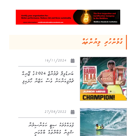
ގުޅުންހުރި ލިޔުންތައް
16/11/2024
ބަނޑުފިލާ ޗެލެންޖް 2024ގެ ޖޫނިއާ
ޗެމްޕިއަންކަން ވެސް އަޒާން ހޯދައިފި
27/08/2022
ފުވައްމުލަކު ސިޓީ ކައުންސިލުން
ސާފިން މުބާރާތެއް ބާއްވަނީ