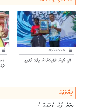
24
20/06/2026
ބޮޑީ ބޯޑިން ޗެމްޕިއަންކަން ޖިވާއު ހޯދައިފި
ޗެމް
ޚިޔާލުތައް
ޚިޔާލު ފާޅު ކުރައްވާ !