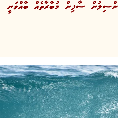
ންސިލުން ސާފިން މުބާރާތެއް ބާއްވަނީ