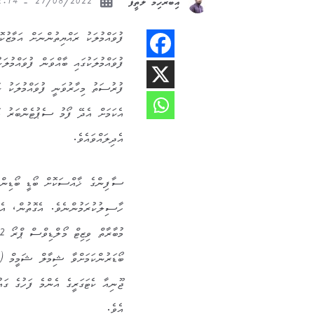
27/08/2022 - 12:14
އިބްރާހިމް ލަތީފް
ފުވައްމުލަކުގައި ބާއްވަން ފުވައްމުލ
ފުރުސަތު މިހާރުވަނީ ފުވައްމުލަކު ކަ
އެދިލައްވައެވެ.
ސާފިންގެ ޚާއްސަކޮށް ބޯޑީ ބޯޑިންގެ
ހާސިލުކުރަމުންނެވެ. އެގޮތުން، އެން
ބޯޑަރުންކަމަށްވާ ޝިމާލް ޝަމީމް (
ޖޫނިއާ ކެޓަގަރީގެ އެންމެ ފަހުގެ ގަ
އެވެ.