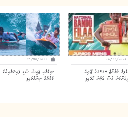
05/08/2022
16/11/20
ބަނޑުފިލާ ޗެލެންޖް 2024ގެ ޖޫނިއާ
ޝިމާލާއި ޖަރީޝް ސެމީ ފައިނަލާއިއެކު
ޕިއަންކަން ވެސް އަޒާން ހޯދައިފި
މުބާރާތް ނިންމާލައިފި