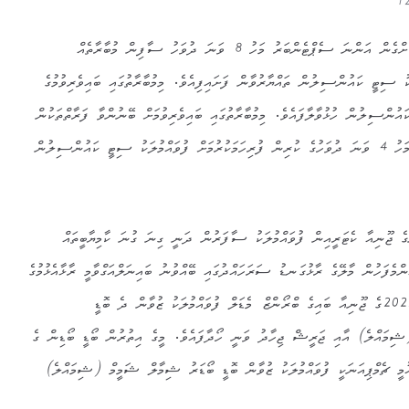
ފުވައްމުލަކު ރައްޔިތުންނަށް އަމާޒުކޮށްގެން އަންނަ ސެޕްޓެންބަރު މަހު 8 ވަނަ ދުވަހު ސާފިން މުބާރާތެއް
ަކު ސިޓީ ކައުންސިލުން ތައްޔާރުވާން ފަށައިފިއެވެ. މިމުބާރާތުގައި ބައިވެރިވުމުގެ
އުންސިލުން ހުޅުވާލާފައެވެ. މިމުބާރާތުގައި ބައިވެރިވުމަށް ބޭނުންވާ ފަރާތްތަކުން
އެކަމަށް އެދޭ ފޯމު ސެޕުޓެންބަރު މަހު 4 ވަނަ ދުވަހުގެ ކުރިން ފުރިހަމަކުރުމަށް ފުވައްމުލަކު ސިޓީ ކައުންސިލުން
 ޖޫނިއާ ކެޓަރީއިން ފުވައްމުލަކު ސާފަރުން ދަނީ ގިނަ ގުނަ ކާމިޔާބީތައް
މެފަހުން މާލޭގެ ރާޅުގަނޑު ސަރަހައްދުގައި ބޭއްވުނު ބައިނަލްއަގްވާމީ ރާޅާއެޅުމުގެ
މުބާރާތް ވިޒިޓް މޯލްޑިވްސް ޕްރޯ 2022ގެ ޖޫނިއާ ބައިގެ ބްރޯންޒް މެޑަލް ފުވައްމުލަކު ޒުވާން ދެ ބޮޑީ
ޝިމައްލެ) އާއި ޖަރީޝް ޖިހާދު ވަނީ ހޯދާފައެވެ. މީގެ އިތުރުން ބޯޑީ ބޯޑިން ގެ
އުމީ ޗެމްޕިއަނަކީ ފުވައްމުލަކު ޒުވާން ބޮޑީ ބޯޑަރު ޝިމާލް ޝަމީމް (ޝިމައްލެ)