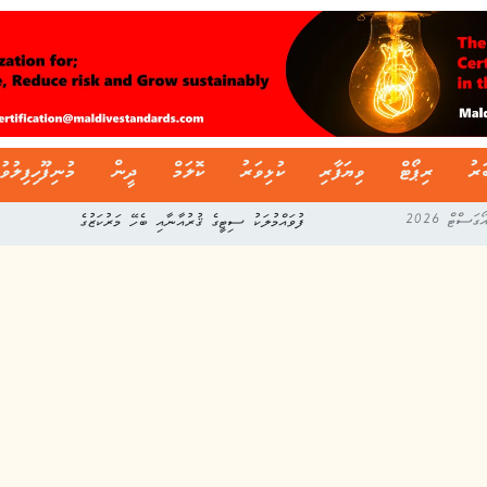
ަރު
ރިޕޯޓް
ވިޔަފާރި
ކުޅިވަރު
ކޮލަމް
ދީން
މުނިފޫހިފިލުވު
ފުވައްމުލަކު ސިޓީގެ ޤުރުއާނާއި ބެހޭ މަރުކަޒުގެ