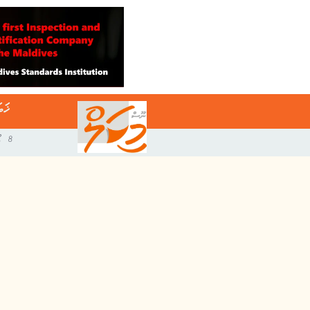
ޚަބ
8 އޯގަސްޓް 2026