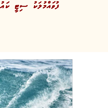
ފުވައްމުލަކު ސިޓީ ކައު