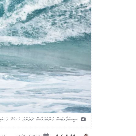
ސީސްޕޯރޓްސް ގުންބުއްރާސް ޗެލެންޖު 2019 ގެ ބައިއިވެރިއަކު ފުވައްމުލައް ސިޓީ ތުނޑިގައި