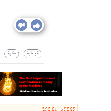
ބޮޑީ ބޯޑިން
ސާފިން
ގުޅުންހުރި ލިޔުންތައް