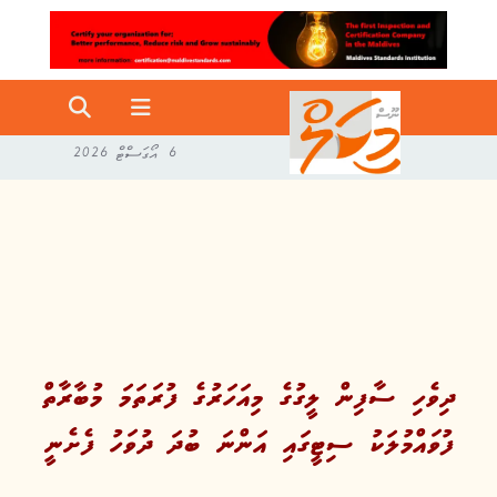
6 އޯގަސްޓް 2026
ދިވެހި ސާފިން ލީގުގެ މިއަހަރުގެ ފުރަތަމަ މުބާރާތް
ފުވައްމުލަކު ސިޓީގައި އަންނަ ބުދަ ދުވަހު ފެށެނީ