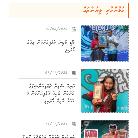
ގުޅުންހުރި ލިޔުންތައް
20/06/2026
ބޮޑީ ބޯޑިން ޗެމްޕިއަންކަން ޖިވާއު
ހޯދައިފި
01/11/2025
ޖޫނިއާ ސާފިން ޗެމްޕިއަންޝިފްގެ
އަންހެން ބައިގެ ޗެމްޕިއަންކަން 8
އަހަރު އާލިޔާ ހޯދައިފި
16/11/2024