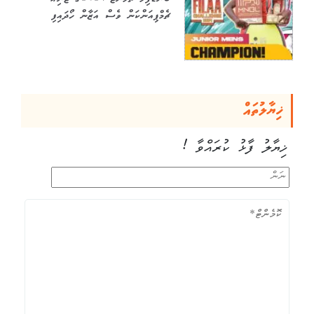
ބަނޑުފިލާ ޗެލެންޖް 2024ގެ ޖޫނިއާ
ޗެމްޕިއަންކަން ވެސް އަޒާން ހޯދައިފި
ޚިޔާލުތައް
ޚިޔާލު ފާޅު ކުރައްވާ !