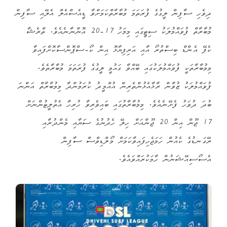
ދިވެހި ސާފިން ލީގުގެ ފުރަތަމަ މުބާރާތްކަމަށްވާ ޑީއެސްއެލް އެލޭއި ސާފިން
މުބާރާތް ފުވައްމުލަކު ސިޓީގައި މިމަހު 17-20 އޮންނާނެއެވެ. ތްރެޝާ
ކެފޭ އެންޑް ބިސްތުރޯ އާއި އަރިފިޔާޅޮ އިން ކޯ-ސްޕޮންސާކޮށްފައިވާ
މިމުބާރާތަކީ ފުވައްމުލަކުގައި ބޭއްވާ ގައުމީ ލީގުގެ ފުރަތަމަ މުބާރާތެވެ.
ފުވައްމުލަކު ޒުވާން ރާޅާއެޅުންތެރިން އުއްމީދު ކުރަމުންދާ މިމުބާރާތް އަންނަ
ބުދަ ދުވަހު ފެށޭނެއެވެ. މިމުބާރާތުގައި ބައިވެރިވާ ހުރިހާ އެތުލީޓުންނަށް
17 ޖޫން އިން 20 ޖޫންއަށް ހިލޭ ހެދުނުގެ ސަޔާއި މެންދުރާއި
ރޭގަނޑުގެ ކެއުން ހަމަޖެހިފައިވާކަމަށް މޯލްޑިވްސް ސާފިން
އެސޯސިއޭޝަނުން ހާމަކުރައްވައެވެ.