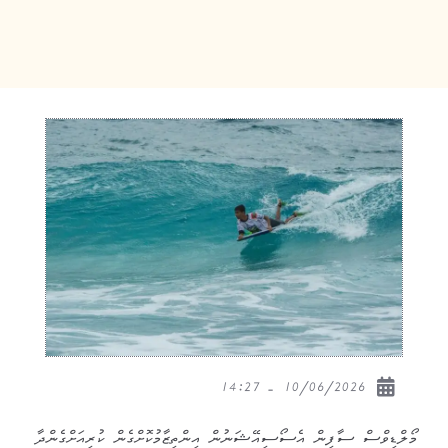
10/06/2026 - 14:27
މޯލްޑިވްސް ސާފިން އެސޯސިއޭޝަނުން އިންތިޒާމުކޮށްގެން ކުރިއަށްގެންދާ