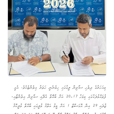
މިއަހަރުގެ ދިވެހި ސާފިން ލީގުގައި ހިމެނެނީ ހަތަރު އިވެންޓެކެވެ. އެއީ
ފުވައްމުލަކުގައި މިމަހު 17-20 އަށް ބާއްަވާ އެލޭއި ސާފިން އިވެންޓާއި،
ޖުލައި 29 އިން އޮގަސްޓް 1 އަށް މީމު އަތޮޅު މުލީގައި ބާއްވާ މުލީކޮޅު