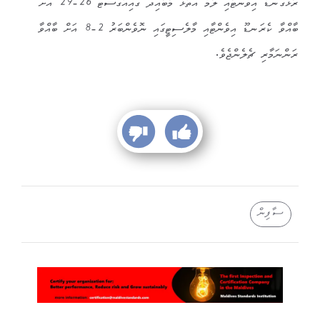
ރާޅުގަނޑު އިވެންޓާއި ލާމު އަތޮޅު މާބާއިދޫ ގައިއޮގަސްޓް 26-29 އަށް
ބާއްވާ ކެރަނޑޫ އިވެންޓާއި މާލެސިޓީގައި ނޮވެންބަރު 2-8 އަށް ބާއްވާ
ރަންނަމާރި ޗެލެންޖެވެ.
ސާފިން