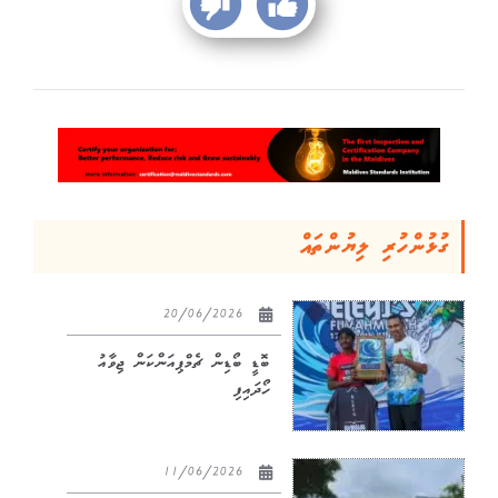
ގުޅުންހުރި ލިޔުންތައް
20/06/2026
ބޮޑީ ބޯޑިން ޗެމްޕިއަންކަން ޖިވާއު
ހޯދައިފި
11/06/2026