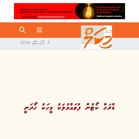
9 އޯގަސްޓް 2026
ޑްރަގް ކޯޓުން ފުވައްމުލަކު މީހަކު ހޯދަނީ