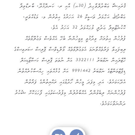
ޤުރައިޝާ ޢަބްދުލްވާޙިދު (30އ) އާއި ރ. ކަނދޮޅުދޫ، ބާރޑްވިލާ
ޢަބްދުﷲ އަޙްމަދު ވަސީމް 26 އަހަރުގެ އިތުރުން މ. މަޑުއްވަރީ،
ކޮކުނެޓްވިލާ ޢަދުލީ މުޙައްމަދު 32 އަހަރު އެވެ.
ފުލުހުން އިތުރަށް ވިދާޅުވީ މިމީހުންނާ ބެހޭ އެއްވެސް މަޢުލޫމާތެއް
ލިބިފައިވާ ފަރާތެއްވާނަމަ އެމަޢުލޫމާތެއް މޯލްޑިވްސް ޕޮލިސް ސަރވިސްގެ
ހޮޓްލައިން ނަމްބަރު 3322111 އަށް ނުވަތަ ޕޮލިސް ކަސްޓޯޑިއަލް
ޑިޕާޓްމަންޓްގެ ނަމްބަރު 9991442 އަށް ގުޅުއްވައި ހިއްސާކުރެއްވުން
އެދޭކަމަށެވެ. އަދި މިފަދަ މީހުން ހޯދުމުގައި ރައްޔިތުންގެ ފަރާތުން
ފުލުހުންނަށް ލިބެމުންދާ އެއްބާރުލުން މިފުރުސަތުގައި ފާހަގަކޮށް ޝުކުރު
ދަންނަވާކަމަށެވެ.