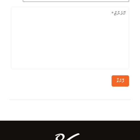
ފޮނުވާ