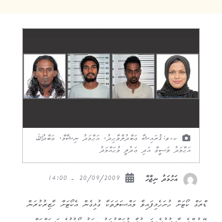
ކ-ވ:ޤުރައިޝާ ޢަބްދުލްވާޙިދު، އަޙްމަދު ނިޝާމް، ޢަބްދުﷲ
އަޙްމަދު ވަސީމް އަދި ޢަދުލީ މުޙައްމަދު
20/09/2009 - 14:00
އަހުމަދު ނިޖާހް
ޑްރަގް ކޯޓަށް ހުށަހެޅިފައިވާ މައްސަލަތަކާ ގުޅިގެން އެކޯޓަށް ހާޒިރުކުރަން