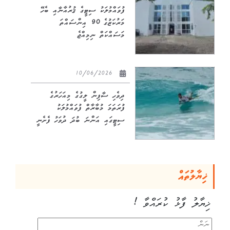
ފުވައްމުލަކު ސިޓީގެ ޤުރުއާނާއި ބެހޭ
މަރުކަޒުގެ 90 އިންސައްތަ
މަސައްކަތް ނިމިއްޖެ
10/06/2026
ދިވެހި ސާފިން ލީގުގެ މިއަހަރުގެ
ފުރަތަމަ މުބާރާތް ފުވައްމުލަކު
ސިޓީގައި އަންނަ ބުދަ ދުވަހު ފެށެނީ
ޚިޔާލުތައް
ޚިޔާލު ފާޅު ކުރައްވާ !