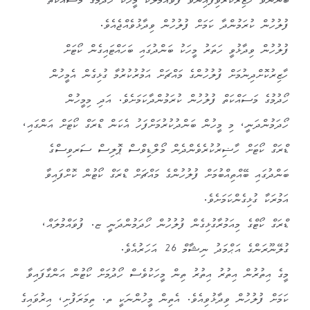
ބޭނުންވެ ހާޒިރުކުރެވިފައިނުވާ ފުވައްމުލަކު މީހަކު ހޯދުމުގެ މަސައްކަތް
ފުލުހުން ކުރަމުންދާ ކަމަށް ފުލުހުން ވިދާޅުވެއްޖެއެވެ.
ފުލުހުން ވިދާޅުވީ ހަތަރު މީހަކު ބަންދުގައި ބަހައްޓައިގެން ކޯޓަށް
ހާޒިރުކޮށްދިނުމަށް ފުލުހުންގެ މައްޗަށް އަމުރުކުރުމާ ގުޅިގެން އެމީހުން
ހޯދުމުގެ މަސައްކަތް ފުލުހުން ކުރަމުންދާކަމަށެވެ. އަދި މިމީހުން
ހޯދަމުންދަނީ، މި މީހުން ބަންދުކުރުމަށްފަހު އެކަން ޑްރަގް ކޯޓަށް އަންގައި،
ޑްރަގް ކޯޓަށް ހާޟިރުކުރެވެންދެން މޯލްޑިވްސް ޕޮލިސް ސަރވިސްގެ
ބަންދުގައި ބޭއްތިއްބުމަށް ފުލުހުންގެ މައްޗަށް ޑްރަގް ކޯޓުން ކޮށްފައިވާ
އަމުރަކާ ގުޅިގެންކަމަށެވެ.
ޑްރަގް ކޯޓްގެ މިއަމުރާގުޅިގެން ފުލުހުން ހޯދަމުންދަނީ ޏ. ފުވައްމުލައް،
ގުލޭނޫރަންގެ އަޙްމަދު ނިޝާމް 26 އަހަރުއެވެ.
މީގެ އިތުރުން އިތުރު އިތުރު ތިން މީހަކުވެސް ހޯދުމަށް ކޯޓުން އަންގާފައިވާ
ކަމަށް ފުލުހުން ވިދާޅުވިއެވެ. އެތިން މީހުންނަކީ ތ. ތިމަރަފުށި، އިރުވައިގެ