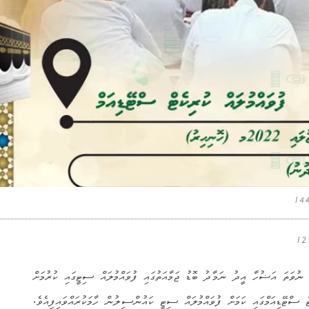
ގެ ބޮޑު އީދު، ނުވަތަ އަޟުހާ އީދު ނަމާދު ބޮޑު ޖަމާއަތުގައި ފުވައްމުލައް ސިޓީގައި ކުރުމަށް
ެޓް ސްޓޭޑިއަމްގައި ކަމަށް ފުވައްމުލައް ސިޓީ ކައުންސިލުން ހާމަކުރައްވައިފިއެވެ.