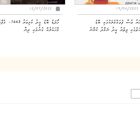
12/07/2022
19/04/20
ަރު ވެސް ފުވައްމުލަކުގައި ބޮޑު
ހޯދަޑު ބޮޑު އީދު ކުޅިވަރު 443
އަތުގައި ފިތުރު އީދު ނަމާދު ކުރާނެ
މާހައުލެއް ގެނުވައި ދިން