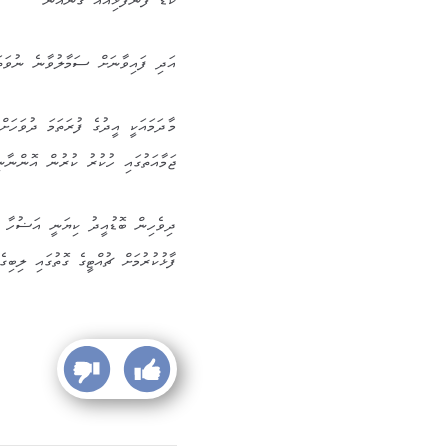
ކުޑަ ފެންފުޅިއެއް ގެނައުން
އަދި ފައިވާނަށް ސަމާލުވާނެ ނުވަތަ
މާދަމައަކީ އީދުގެ ފުރަތަމަ ދުވަހަށ
ޖަމާއަތުގައި ހުކުރު ކުރުން އޮންނާނީ މެންދުރ
ފާޅުކުރުމަށް ޗުއްޓީގެ ގޮތުގައި ލިބިގެން