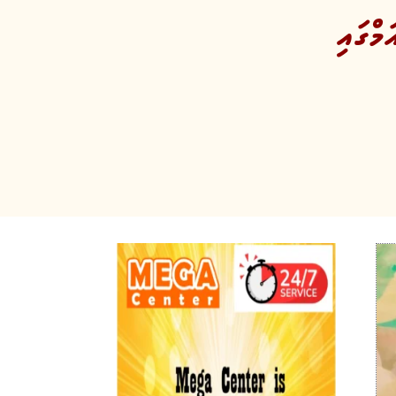
މްގައި