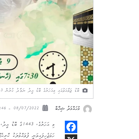
ބޮޑު ޖަމާއަތުގައި މިއަހަރުގެ ބޮޑު އީދު ނަމާދު ކުރުން 1443
08/07/2022 - 12:46
މުހައްމަދު ޝިހާބް
މި އަހަރުގެ، 1443
ހަމަޖެހިފައިވަނީ ފުވައްމުލަކު ކްރިކ