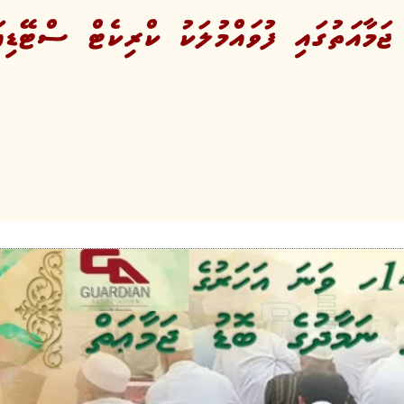
ަމާއަތުގައި ފުވައްމުލަކު ކްރިކެޓް ސްޓޭޑިއަ