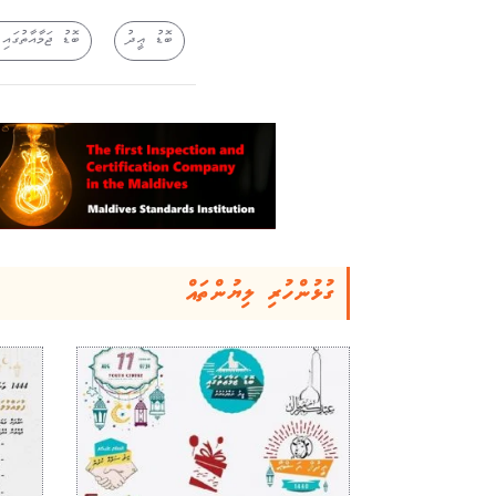
ބޮޑު ޢީދު
ބޮޑު ޖަމާއާތުގައ
ގުޅުންހުރި ލިޔުންތައް