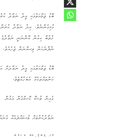
ބޮޑު ޖަމާއަތުގައި އީދު ނަމާދު ކު
ޚުތުބާ ކިއުން އޮންނަނީ ނަމާދުގެ ފަ
ނުލާނެކަން ވިސްނަން ޖެހެއެވެ. މަދ
ބޮޑު ޖަމާއަތުގައި އީދު ނަމާދަށް އަ
ކަންތައްތަކެއް އެބަހުއްޓެވެ.
ގެއިން ވުޟޫ ކޮސްގެން އައުން
ނަމާދުކުރުމަށް މުސައްލައެއް ގެނައު