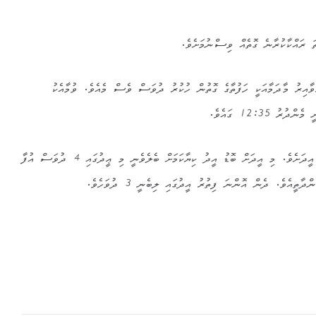
 ރައްކާކުރާނެ ގޮތެއް ވިސްނުމަށެވެ.
ްވާއިރު މާދަމާއަކީ ހަފުތާގެ ގޮތުން ހުކުރު ދުވަސް ވެސް މެއެވެ. ވުމާއެކު
ު 12:35 ގައެވެ.
ދިވެހިން ބޮޑުއީދު ކިޔަނީ އަޟުހާ އީދަށެވެ. މި އީދަށް ބޮޑު އީދު ކިޔާކަމަށް ބެލެވެނީ މި ޢީދުގައި 4 ދުވަސް އުފާ
ދާތީއެވެ. ދެން އޮންނަ ފިތުރު އީދުގައި ލިބެނީ 3 ދުވަހެވެ.