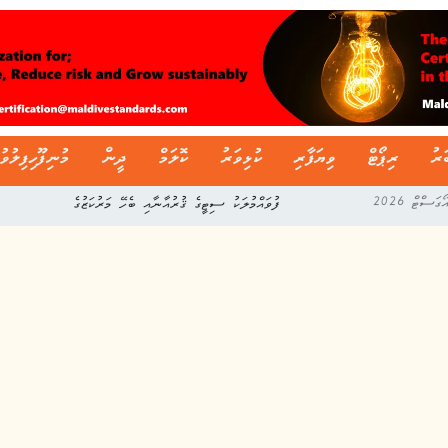
ަރު
ރިޕޯޓް
ވިޔަފާރި
ކުޅިވަރު
ކޮލަމް
ދީން
މުނިފޫހިފިލުވު
ފުވައްމުލަކު ސިޓީގެ ޤުރުއާނާއި ބެހޭ މަރުކަޒުގެ