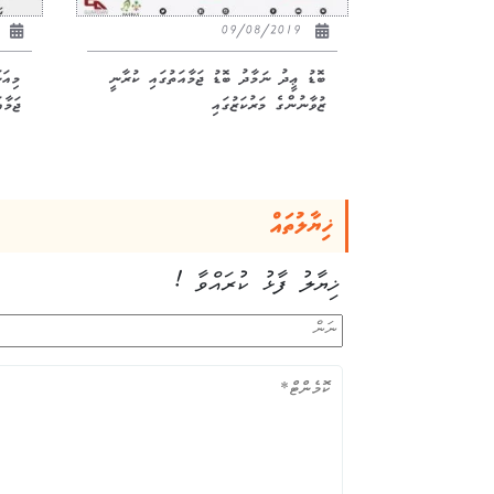
23
09/08/2019
ބޮޑު ޢީދު ނަމާދު ބޮޑު ޖަމާއަތުގައި ކުރާނީ
މިއަހ
ޒުވާނުންގެ މަރުކަޒުގައި
ޖަމާ
ޚިޔާލުތައް
ޚިޔާލު ފާޅު ކުރައްވާ !