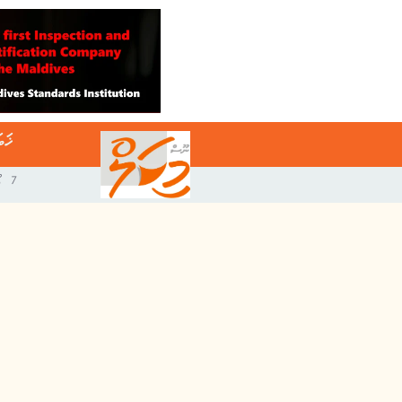
ޚަބ
7 އޯގަސްޓް 2026