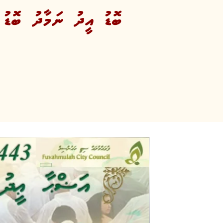
ބޮޑު އީދު ނަމާދު ބޮޑު ޖ