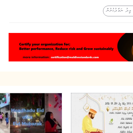
ި ޢީދު ނަމާދުކުރުން