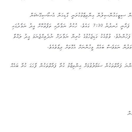
ރުން ސިޓީކައުންސިލުން އިންތިޒާމުކުރަނީ ގާޑިއަން އެސޯސިއޭޝަން
ގުޅިގެންނެވެ. އިދު ނަމާދު ކުރަން ފަށާނީ ހެނދުނު 7:30 ގައެވެ. ހުކުރު ނަމާދާއި ތަފާތުކޮށް އީދު ނަމާދުގައި
ހުންނެވެ. ވުމާއެކު ގަޑިޖެހުމުގެ ކުރިން ނަމާދަށް ނުދެވިއްޖެނަމަ އީދު ލައްވާ
ުން ނަމަވެސް ބައެއް މީހުންނަށް އެގޮތަށް ދިމާވެއެވެ.
ންނަ ފަރާތްތަކުން ސަމާލުވުމަށް އިންތިޒާމު ކުރާ ފަރާތްތަކުން ފާހަގަ ކުރާ ބައެއް
ން