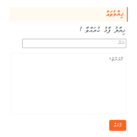
ޚިޔާލުތައް
ޚިޔާލު ފާޅު ކުރައްވާ !
ފޮނުވާ