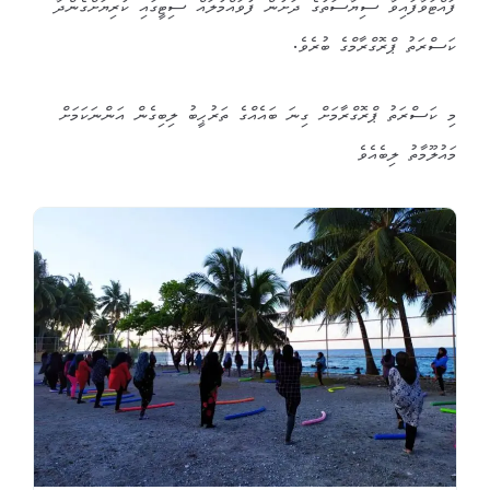
ފައްޓަވާފައިވާ ސިޔާސަތުގެ ދަށުން ފުވައްމުލައް ސިޓީގައި ކުރިޔަށްގެންދާ
ކަސްރަތު ޕްރޮގްރާމްގެ ބުރެވެ.
މި ކަސްރަތު ޕްރޮގްރާމަށް ގިނަ ބައެއްގެ ތަރުޙީބު ލިބިގެން އަންނަކަމަށް
މައުލޫމާތު ލިބެއެވެ