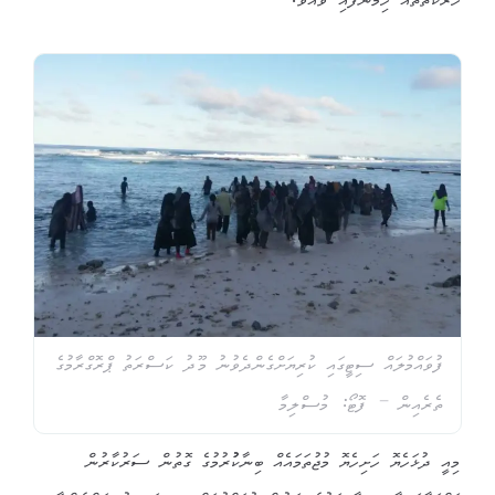
ހަރަކާތްތައް ހިމަނާފައި ވެއެވެ.
ފުވައްމުލައް ސިޓީގައި ކުރިޔަށްގެންދެވުނު މޫދު ކަސްރަތު ޕްރޮގްރާމުގެ
ތެރެއިން – ފޮޓޯ: މުސްލިމާ
މިއީ ދުޅަހެޔޮ ހަށިހެޔޮ މުޖުތަމައެއް ބިނާކުުރުމުގެ ގޮތުން ސަރުކާރުން