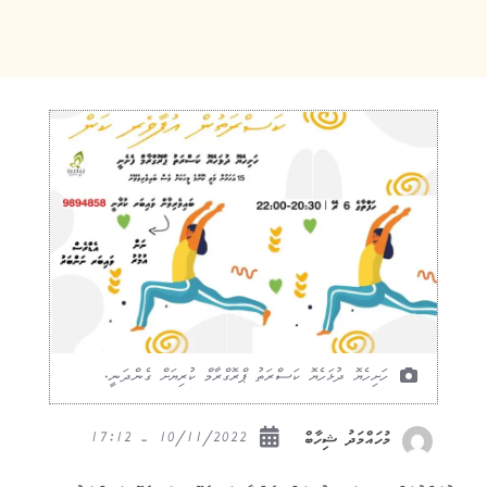
ހަށިހެޔޮ ދުޅަހެޔޮ ކަސްރަތު ޕްރޮގްރާމް ކުރިޔަށް ގެންދަނީ.
10/11/2022 - 17:12
މުހައްމަދު ޝިހާބް