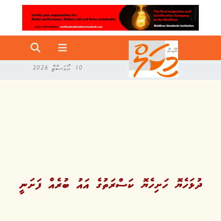
10 އޯގަސްޓް 2026
ދުޅަހެޔޮ ހަށިހެޔޮ ކަސްރަތުގެ އައު ބުރެއް ފަށަނީ