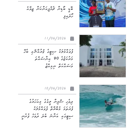
ބޮޑީ ބޯޑިން ޗެމްޕިއަންކަން ޖިވާއު
ހޯދައިފި
11/06/2026
ފުވައްމުލަކު ސިޓީގެ ޤުރުއާނާއި ބެހޭ
މަރުކަޒުގެ 90 އިންސައްތަ
މަސައްކަތް ނިމިއްޖެ
10/06/2026
ދިވެހި ސާފިން ލީގުގެ މިއަހަރުގެ
ފުރަތަމަ މުބާރާތް ފުވައްމުލަކު
ސިޓީގައި އަންނަ ބުދަ ދުވަހު ފެށެނީ