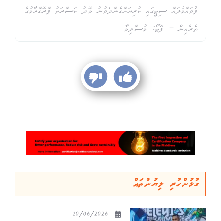
ފުވައްމުލައް ސިޓީގައި ކުރިޔަށްގެންދެވުނު މޫދު ކަސްރަތު ޕްރޮގްރާމުގެ
ތެރެއިން – ފޮޓޯ: މުސްލިމާ
ގުޅުންހުރި ލިޔުންތައް
20/06/2026