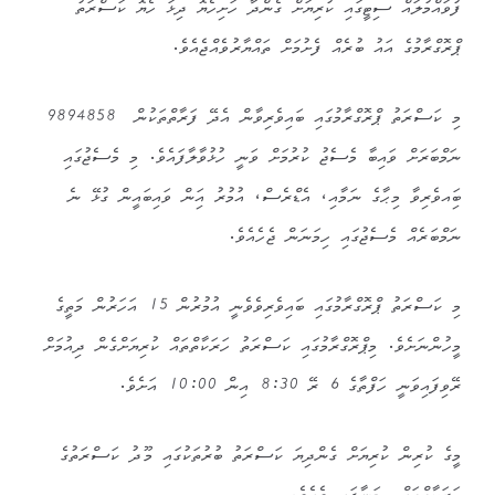
ފުވައްމުލައް ސިޓީގައި ކުރިޔަށް ގެންދާ ހަށިހެޔޮ ދިޅަ ހެޔޮ ކަސްރަތު
ޕްރޮގްރާމުގެ އައު ބުރެއް ފެށުމަށް ތައްޔާރުވެއްޖެއެވެ.
މި ކަސްރަތު ޕްރޮގްރާމުގައި ބައިވެރިވާން އެދޭ ފަރާތްތަކުން 9894858
ނަމްބަރަށް ވައިބާ މެސެޖު ކުރުމަށް ވަނީ ހުޅުވާލާފައެވެ. މި މެސެޖުގައި
ބަިއވެރިވާ މިޙާގެ ނަމާއި، އެޑްރެސް، އުމުރު އަިން ވައިބައީން ގުޅޭ ނެ
ނަމްބަރެއް މެސެޖުގައި ހިމަނަން ޖެހެއެވެ.
މި ކަސްރަތު ޕްރޮގްރާމުގައި ބައިވެރިވެވެނީ އުމުރުން 15 އަހަރުން މަތީގެ
މީހުންނަށެވެ. މިޕްރޮގްރާމުގައި ކަސްރަތު ހަރަކާތްތައް ކުރިޔަށްގެން ދިއުމަށް
ރޭވިފައިވަނީ ހަފްތާގެ 6 ރޭ 8:30 އިން 10:00 އަށެވެ.
މީގެ ކުރިން ކުރިޔަށް ގެންދިޔަ ކަސްރަތު ބުރުތަކުގައި މޫދު ކަސްރަތުގެ