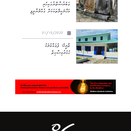
ގަބުރުސްތާނުގައިހުރި
މަހާނަކީލާތަކަކަށް ގެއްލުންދީފި
01/10/2020
ތާރީޚު: ފުވައްމުލަކު
ހުކުރުމިސްކިތް