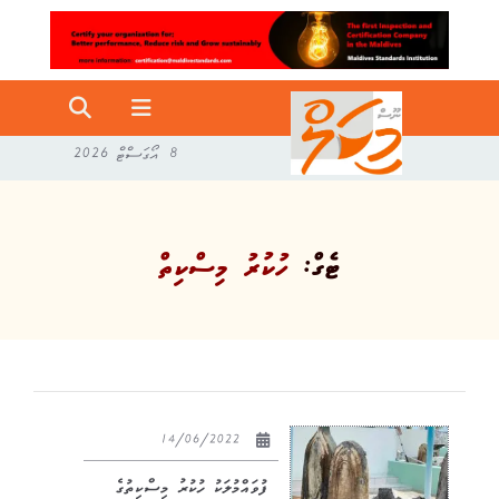
8 އޯގަސްޓް 2026
ޓެގް:
ހުކުރު މިސްކިތް
14/06/2022
ފުވައްމުލަކު ހުކުރު މިސްކިތުގެ