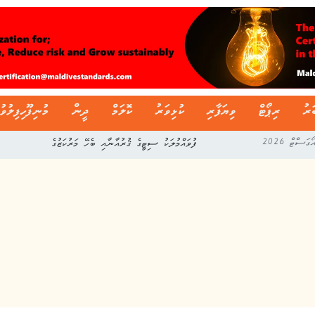
ަރު
ރިޕޯޓް
ވިޔަފާރި
ކުޅިވަރު
ކޮލަމް
ދީން
މުނިފޫހިފިލުވު
ފުވައްމުލަކު ސިޓީގެ ޤުރުއާނާއި ބެހޭ މަރުކަޒުގެ