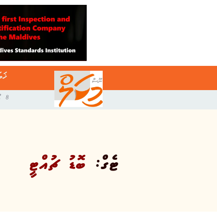
ޚަބ
8 އޯގަސްޓް 2026
ޓެގް:
ބޮޑު ޗުއްޓީ