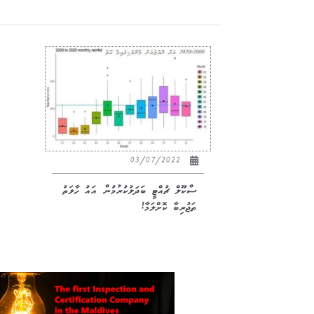
03/07/2022
ސްކޫލް ޗުއްޓީ ބަދަލުކުރުމުން އައު ހާލަތު
ތަޖުރިބާ ކޮށްލަމާ!