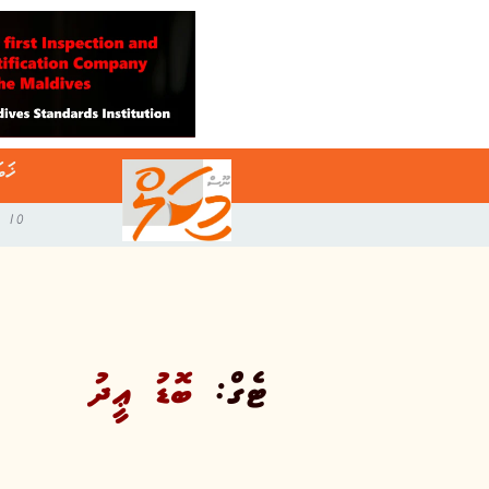
ޚަބ
10 އޯގަސްޓް 2026
ޓެގް:
ބޮޑު ޢީދު