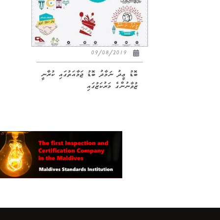
09/08/2019
ބޮޑު ޢީދު ނަމާދު ބޮޑު ޖަމާއަތުގައި ކުރާނީ
ޒުވާނުންގެ މަރުކަޒުގައި