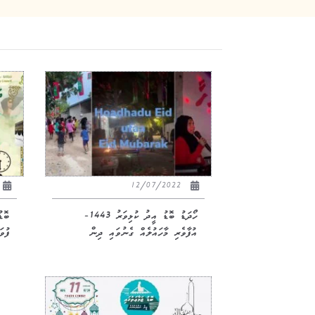
12/07/2022
ހޯދަޑު ބޮޑު އީދު ކުޅިވަރު 1443-
ބޮޑ
އުފާވެރި މާހައުލެއް ގެނުވައި ދިން
ފުވަ