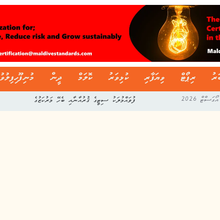
ަރު
ރިޕޯޓް
ވިޔަފާރި
ކުޅިވަރު
ކޮލަމް
ދީން
މުނިފޫހިފިލުވު
ފުވައްމުލަކު ސިޓީގެ ޤުރުއާނާއި ބެހޭ މަރުކަޒުގެ