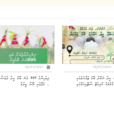
20/07/2021
08/07/2022
ު އީދު ނަމާދު ބޮޑު ޖަމާއަތުގައި
ދިވެހިންގެ 895 ވަނަ ބޮޑު އީދު ދުވަސް
އްމުލަކު ކްރިކެޓް ސްޓޭޑިއަމްގައި
– އުފާވެރި ނޫން ޢީދެއް