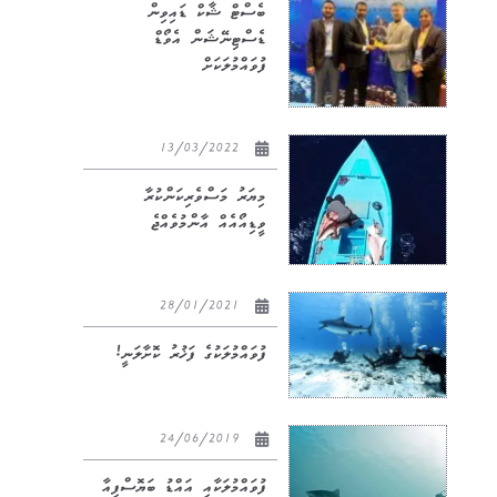
ބެސްޓް ޝާކް ޑައިވިން
ޑެސްޓިނޭޝަން އެވޯޑް
ފުވައްމުލަކަށް
13/03/2022
މިޔަރު މަސްވެރިކަންކުރާ
ވީޑިއޯއެއް އާންމުވެއްޖެ
28/01/2021
ފުވައްމުލަކުގެ ފަޚުރު ކޮށާލަނީ!
24/06/2019
ފުވައްމުލަކާއި އައްޑު ބަޔޮސްފިއާ