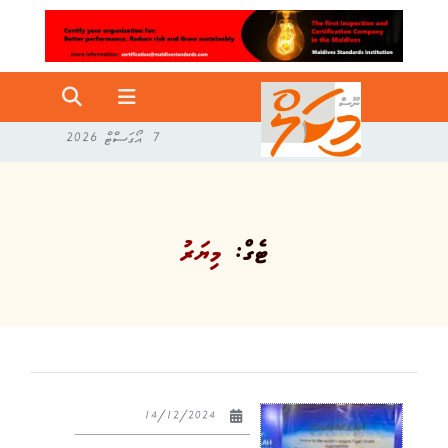
7 އޯގަސްޓް 2026
ޓެގް:
މިޔަރު
14/12/2024