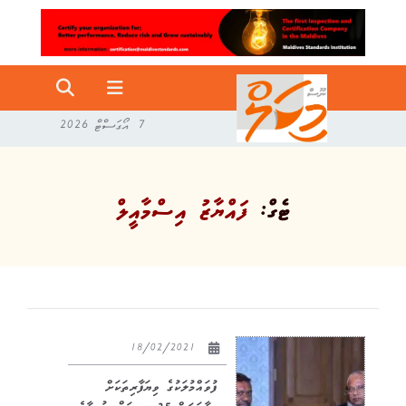
7 އޯގަސްޓް 2026
ޓެގް:
ފައްޔާޒު އިސްމާއީލް
18/02/2021
ފުވައްމުލަކުގެ ވިޔަފާރިތަކަށް