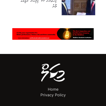
މިހާތަނަށް 35 މިލިއަން ރުފިޔާގެ
ލޯނު
Home
Privacy Policy