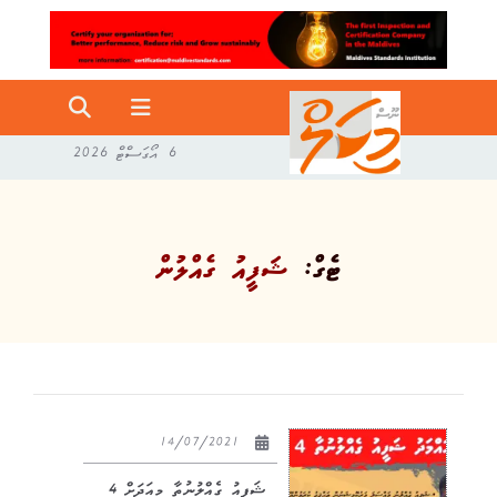
6 އޯގަސްޓް 2026
ޓެގް:
ޝަފީއު ގެއްލުން
14/07/2021
ޝަފީއު ގެއްލުނުތާ މިއަދަށް 4