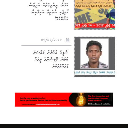
އަހަރު، ވީނުވިގޮތެއް އަދިވެސް
ހޯދިފައި ނުވަތީވެ އައިލާއިން
ކަންބޮޑުވޭ!
09/07/2019
ޝަފީއު ގެއްލުނު މައްސަލަ
ބަލަން ކޮމިޝަންގެ ޓީމެއް
ފުވައްމުލަކަށް