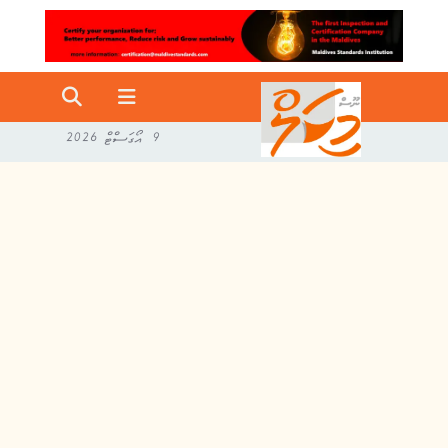
9 އޯގަސްޓް 2026