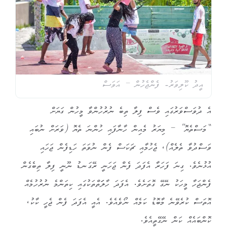
އީދު ކޫލިވަރު- ފެންޖެހުން – އަވަސް
އެ ދުވަސްވަރުގައި ވެސް ފިލާ ތިބެ ނުރުހުންވާ މީހުން ގަޔަށް
“މަސްތެޔޮ” – މިޔަރު މެއިން ހާނާފައި ހުންނަ ތެޔޮ (ވަރަށް ނުބައި
ވަސްދުވާ ތެލެއް)، ޖެހުމާއި ޗަކަސް ފެން ނުވަތަ ހަޑިފެން ޖަހައި
އުޅުނެވެ. ގިނަ ފަހަރާ އެފަދަ ފެން ޖަހަނީ ރޭގަނޑު ނޫނީ ފިލާ ތިބެގެން
ފެންޖަހާ މީހަކު ނޭގޭ ގޮތަށެވެ. އެފަދަ ހާލަަތްތަކުގައި ކިތަންމެ ނުރުހުމެއް
އޮތަސް ކުރެވޭނެ މާބޮޑު ކަމެއް ނޯވެއެވެ. އެއީ އެފަދަ ފެން ޖެހީ ކާކު،
ކޮންބައެއް ކަން ނޭގޭތީއެވެ.