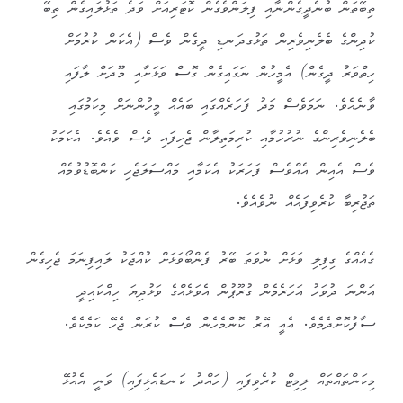
ތިބޭތަން ބުނެދީގެންނާއި ފިލަންވެގެން ކޮޓަރިއަށް ވަދެ ތަޅުލައިގެން ތިބޭ
ކުދިންގެ ބެލެނިވެރިން ތަޅުގދަނޑި ދީގެން ވެސް (އެކަން ކުރުމަށް
ހިތްވަރު ދީގެން) އެމީހުން ނަގައިގެން ގޮސް ވަޅަށާއި މޫދަށް ލާފައި
ވާނެއެވެ. ނަމަވެސް މަދު ފަހަރެއްގައި ބައެއް މީހުންނަށް މިކަމުގައި
ބެލެނިވެރިންގެ ނުރުހުމާއި ކުރިމަތިލާން ޖެހިފައި ވެސް ވެއެވެ. އެކަމަކު
ވެސް އެއިން އެއްވެސް ފަހަރަކު އެކަމާއި މައްސަލަޖެހި ކަންބޮޑުވުމެއް
ތަޖުރިބާ ކުރެވިފައެއް ނުވެއެވެ.
ގެއެއްގެ ގިފިލި ވަޅަށް ނުވަތަ ބޭރު ފެންބޯވަޅަށް ކުއްޖަކު ލައިފިނަމަ ޖެހިގެން
އަންނަ ދުވަހު އަހަރެމެން ގުރޫޕުން އެވަޅެއްގެ ވަޅުދިޔަ ހިއްކައިދީ
ސާފުކޮށްދެމެވެ. އެއީ އޭރު ކޮންމެހެން ވެސް ކުރަން ޖެހޭ ކަމެކެވެ.
މިކަންތައްތައް ލިމިޓް ކުރެވިފައި (ހައްދު ކަނޑައެޅިފައި) ވަނީ އެއުޅޭ