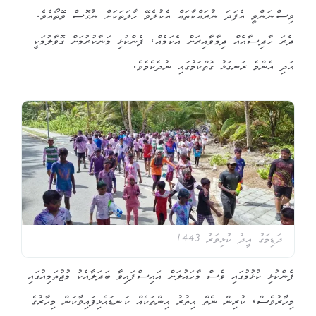
ވިސްނަންވީ އެފަދަ ނުރައްކާތައް އެކުލެވޭ ހާލަތަކަށް ނުގޮސް ވޭތޯއެވެ.
ދެރަ ހާދިސާއެއް ދިމާވާއިރަށް އެކަމެއް، ފެންކުޅި މަނާކުރުމަށް ގޮވާލުމަކީ
އަދި އެންމެ ރަނގަޅު ގޮތްކަމުގައި ނުދެކެމެވެ.
ދަޑިމަގު އީދު ކުޅިވަރު 1443
ފެންކުޅި ކުޅުމުގައި ވެސް މާހައުލަށް އައިސްފައިވާ ބަދަލާއެކު މުޖުތަމިއުގައި
މިހާރުވެސް، ކުރިން ނެތް އިތުރު އިންތަކެއް ކަނޑައެޅިފައިވާކަން މިހާރުގެ