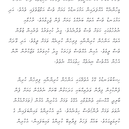
ވަރަށް ބޮޑަށް ކުޅެ އުޅުނީމެވެ. އެތަކެއް ފަހަރަކު އެކިޒާތުގެ ފެން، އެހެން
މީހުންނެކޭ އެއްފަދައިން އަޅުގަނޑުގެ ގަޔަށް ވެސް އަމާޒުވެފައި ވެއެވެ. އަދި
އަޅުގަނޑު ވެސް އެތައް ބަޔެއްގެ ގަޔަށް ފެން ޖެހީމުއެވެ. ރުހުމާއި
ނުރުހުމުގައި ކަމަށް ވެސް ވެދާނެއެވެ. އީދު ކުޅިވަރުގެ ތެރެއިން ޒުވާން
އެތައް އަންހެން ކުދިންނާއި ފިރިހެން ކުދިނެއް ވަޅަށް ލީމެވެ. އަދި މޫދަށް
ވެސް ލީމެވެ. އެއިން އެއްވެސް ފަހަރަކު އީދު ކުޅިވަރުގެ މަޖާކުރުން ނޫން
އެހެން އެއްވެސް ނިޔަތެއް ހިތުގައެއް ނެތެވެ.
ހިސާބުގަނޑުގެ ގޭގެ އެތެރޭގައި އަންހެން ކުދިންނާއި ފިރިހެން ކުދިން
ފެންކުޅިން ފިލާން ވަދެތިއްބައި ގަދަކަމުން ބޭރަށް ނެރެގެން ގަޔަށް ފެން
ބާލިދީ އޮއްސައި ތެންމުމާއި އެގޭގެ ވަޅަށް އެކުދިން އެޅުން (ވަޅަށްއެޅުން
ނުވަތަ ވަޅަށް ލުން)ވެސް ހިމެނެއެވެ. އެއީ އެކުދިންގެ މައިންބަފައިން ގެ
ކުރިމަތީގައެވެ. ބައެއް ފަހަރު ފިލާތިބޭ ކުދިންގެ މައިބަފައިން، އެކުދިން