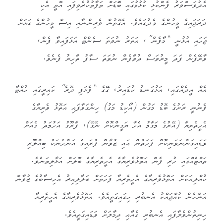
އެދުވަސްވަރު ފެންކުޅި ކުޅުމުގައި ބަޮޑަށް ތަފާތުކުރެވިފައި އޮތީ އެކި
ދަރަޖައިގެ މީހުންގެ މެދުގައެވެ. އެގޮތުން ވެރިންނާއި އިސް މީހުންގެ ގަޔަށް
ޖަހައި އުޅުނީ “މާފެން”، އަތަރު ނުވަތަ ސެންޓް އަޅަފައިވާ ފެން،
ވާރޭފެން ފަދަ މީރުވަސް ދުވާފެން ނުވަތަ ސާފު ތާހިރު ފެނެވެ.
އެއް އީދެއްގައި، އަޅުގަނޑު ކުޑައިރު، ގޭގެ “ފެޅަފި ދޮރެ” ކައިރީގައި ހުއްޓާ
ފެނުނީ ރަށުގެ ބޮޑު މަގުން (އޯކިޑު މަގު) ހިންގަވާފައި އަތޮޅު ވެރިޔާގެ
އެހީތެރިޔާ (އޭރުގެ މަގާމު އެހާ ޔަގީންކޮށް ނޭގޭ)، ފާރޫގު އަހުމަދު ގެއަށް
ވަޑައިގަންނަވަނިކޮށް ފަހަތުން އައި ޒުވާން ފުރައިގެ އަންހެނަކު ބިއްލޫރި
ތައްޓެއްގައި ހުރި ފެން އަތޮޅުވެރިޔާގެ އެހީތެރިޔާގެ ބޮލަށް އަޅާލިތަނެވެ.
ކުއްލިއަކަށް އަތޮޅުވެރިޔާގެ އެހީތެރިޔާ ފަހަތަށް ބަލާލިއިރު އެހިސާބުގެ ޒުވާން
އަންހެން ކުއްޖައްކު އެނބުރި ހިގައިގަތީއެވެ. އަތޮޅުވެރިޔާގެ އެހީތެރިޔާ
ހިނިތުންވެލާފައި އެނބުރި ގެއާއި ދިމާލަށް ވަޑައިގަތީއެވެ.