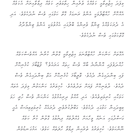
މިފަދަ އިޖުތިމާއީ ކަމެއްގެ ތެރެއިން ހިތާމަވެރި ކަމެއް ދިމާވާއިރަށް އެކަމެއް
އެއްކޮށް ހުއްޓާލުމަކީ އެންމެ ރަނގަޅު ގޮތް ކަމުގައި ވެސް ނުދެކެމެވެ. އަދި
އެ ދެރަކަމެއްގެ ޒިންމާ ވެރިންގެ ބޮލުގައި އެޅުވުމަކީ އެންމެ ޒިންމާދާރު
ގޮތްކަމުގައި ވެސް ނުދެކެމެވެ.
އެގޮތަށް ކަންކަން ހުއްޓުވާނަމަ އިޖުތިމާއީ ގޮތުން ކުރާނެ އެއްވެސްކަމެއް
ހުއްދަވެފައި އޮންނާނެ ބާއޭ ވެސް ހިތައް އަރައެވެ؟ ފުޓުބޯޅަ ކުޅެނިކޮށް
ފައި ބިންދައިގެން ދެއެވެ. ވޮލީބޯޅަ ކުޅެނިކޮށް އަތް ބިންދައިގެން ވެސް
ދެއެވެ. ދުވަނިކޮށް ފަޔަށް ތަދުވެއެވެ. ކުޅިވަރުގެ ކަންކަމުން މިފަދަ އެތައް
ކަމަކާއި ކުރިމަތިވެއެވެ. އަދި އާއްމު ދިރިއުޅުމުގެ ކަންކަން ވެސް ހުރީ ހަމަ
މިބީދައިން ކަމުގައި ދެކެމެވެ. ގަބޫލުކުރެވެނީ ދެރައެއް ކުރިމަތިވިޔަސް އެއީ
ގަސްދުގައި އަނެއް މީހާއަށް ގެއްލުމެއް ދިނުމުގެ ގޮތުން ކުރާ ކަމެއް
ނޫންކަމެވެ. ކުޅިވަރުގެ ތެރެއިން ދިމާވާ ހާލަތެއް ކަމެވެ. އަޅުގަނޑުމެން