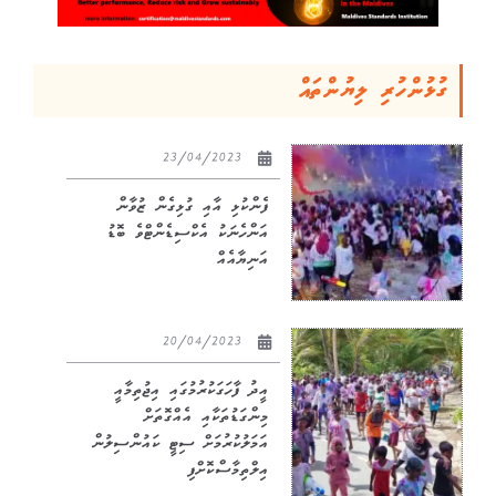
ގުޅުންހުރި ލިޔުންތައް
23/04/2023
ފެންކުޅި އާއި ގުޅިގެން ޒުވާން
އަންހެނަކު އެކްސިޑެންޓްވެ ބޮޑު
އަނިޔާއެއް
20/04/2023
އީދު ފާހަގަކުރުމުގައި އިޖުތިމާއީ
މިންގަޑުތަކާއި އެއްގޮތަށް
އަމަލުކުރުމަށް ސިޓީ ކައުންސިލުން
އިލްތިމާސްކޮށްފި