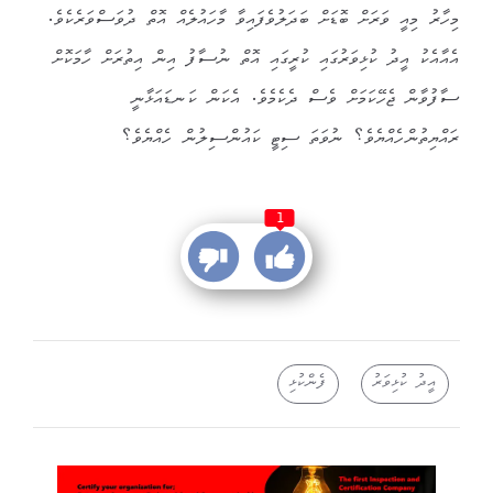
މިހާރު މިއީ ވަރަށް ބޮޑަށް ބަދަލުވެފައިވާ މާހައުލެއް އޮތް ދުވަސްވަރެކެވެ.
އެއާއެކު އީދު ކުޅިވަރުގައި ކުރީގައި އޮތް ނުސާފު އިން އިތުރަށް ހާމަކޮށް
ސާފުވާން ޖެހޭކަމަށް ވެސް ދެކެމެވެ. އެކަން ކަނޑައަޅާނީ
ރައްޔިތުންހެއްޔެވެ؟ ނުވަތަ ސިޓީ ކައުންސިލުން ހެއްޔެވެ؟
1
އީދު ކުޅިވަރު
ފެންކުޅި