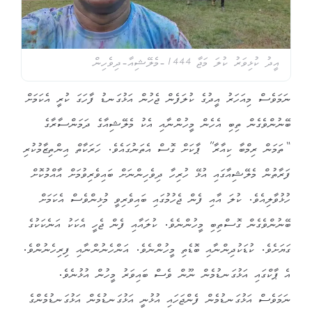
އީދު ކުޅިވަރު ކުލަ މަޖާ 1444-މެލޭޝިއާ-ދިވެހިން
ނަމަވެސް މިއަހަރު އީދުގެ ކުލަފެން ޖެހުން އަޅުގަނޑު ފާހަގަ ކުރީ އެކަމަށް
ބޭނުންވެގެން ތިބި އެހެން މީހުންނާއި އެކު މެލޭޝިއާގެ ދަމަންސާރާގެ
“ތަމަން ރިމްބާ ކިއާރާ” ޕާކަށް ގޮސް އެތަނުގައެވެ. ހަރަކާތް އިންތިޒާމުކުރި
ފަރާތުން މެލޭޝިއާގައި އުޅޭ ހުރިހާ ދިވެހިންނަށް ބައިވެރިވުމަށް އާއްމުކޮށް
ހުޅުވާލިއެވެ. ކުލަ އާއި ފެން ޖެހުމުގައި ބައިވެރިވީ މުޅިންވެސް އެކަމަށް
ބޭނުންވެގެން ގޮސްތިބި މީހުންނެވެ. ކުލައާއި ފެން ޖެހީ އެކަކު އަނެކަކުގެ
ގަޔަށެވެ. ކުޑަކުދިންނާއި ބޮޑެތި މީހުންނެވެ. އަންހެނުންނާއި ފިރިހެނުންވެ.
އެ ޕާކްގައި އަޅުގަނޑުމެން ނޫން ވެސް ބައިވަރު މީހުން އުޅުނެވެ.
ނަމަވެސް އަޅުގަނޑުމެން ފެންޖަހައި އުޅުނީ އަޅުގަނޑުމެން އަޅުގަނޑުމެންގެ