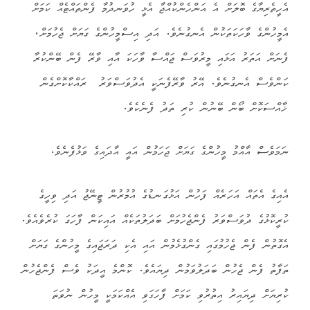
އެހީތެރިޔާގެ ބޮލަށް އެ އަންހެންކުއްޖާ އެޅީ ހުވަނދުމާ ފެންތައްޓެއް ކަމަށް
އެމީހުންގެ ވާހަކަތަކުން އެނގުނެވެ. އަދި އިސްމީހުންގެ ގަޔަށް ޖެހުމަށް،
ފެނަށް އަތަރު އަޅައި މީރުވަސް ޖައްސާ ވާހަކަ އާއި ވާރޭ ފެން ބޭންކުރާ
ކަންވެސް އެނގުނެވެ. އޭރު ވާރޭފެނަކީ އެދުވަސްވަރު ރައްކާކޮށްގެން
ޚާއްސަކޮށް ބޯން ބޭނުން ކުރި ތަދު ފެނެކެވެ.
ނަމަވެސް އާއްމު މީހުންގެ ގަޔަށް ޖަހަމުން އައީ އާދައިގެ ވަޅުފެނެވެ.
އެއިގެ އެތައް އަހަރެއް ފަހުން އަޅުގަނޑުގެ އުމުރުން ޓީނޭޖު އަދި ވިހީގެ
ކުރީކޮޅުގެ ދުވަސްވަރު ފެންޖެހުމަށް ބަދަލުތަކެއް އައިކަން ފާހަގަ ކުރެވެއެވެ.
އެގޮތުން ފެން ޖެހުމުގައި ގެންގުޅެމުން އައި އެކި ދަރަޖައިގެ މީހުންގެ ގަޔަށް
ތަފާތު ފެން ޖެހުން ބަދަލުވަމުން ދިޔައެވެ. ކޮންމެ އީދަކު ވެސް ފެންޖެހުން
ކުރިޔަށް ދިޔައިރު އިތުރުވި ކަމަށް ފާހަގަވި އެއްކަމަކީ މީހުން ނުވަތަ