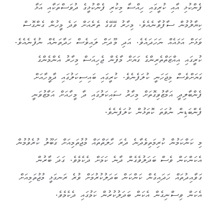
ފެންކުޅި އާއި ކުރީގައި ހިއްސާ މިކުރި ފެންކުޅީގެ ދުވަސްތަކާއި އަޅާ
ކިޔާލުމުން ސާފުވާނެއެވެ. މިހާރު ގޭގޭގެ ތެރެއަށް ވަދެ މީހުން ގެންގޮސް
ވަޅަށް އަޅައެއް ނަހަދައެވެ. އަދި މޫދަށް ލައިވެސް ހަދާތަނެއް ނުފެނެއެވެ.
ކުރީގައި އިއްޒަތްތެރިންގެ ގަޔަށް މާފެން ޖެހިއަސް މިހާރު އެންމެންގެ
ގަޔަށްވެސް މިޖަހަނީ ކުލަފެނެވެ. ކުރީގައި ބައިސިކަލުގައި ދާމީހާއަށް
ފެންބާލިދީ އަމާޒުވިގޮތަށް މިހާރު ސައިކަލުގައި ދާ މީހާއަށް އަމާޒުވަނީ
ފެންބަޑިން ނުވަތަ ކޮތަޅުން ކުލަފެނެވެ.
މި ކަންކަމުން ކުރިމަތިވެދާނެ ދެރަ ހާލަތްތައް މުޖުތަމިއަށް ގަބޫލު ކުރެވުމުން
އެކަންކަން ވެސް ބަދަލުވެގެން ދާނެ ކަމަށް ދެކެމެވެ. ގަދަ ބާރުން
ގަވާއިދުތައް ހަދައިގެން ކަންކަން ބަދަލުކުރުމަށް ވުރެ ރަނގަޅީ މުޖުތަމިއަށް
އެކަން ވިސްނިގެން އެކަން ބަދަލުކުރުން ކަމުގައި ދެކެމެވެ.