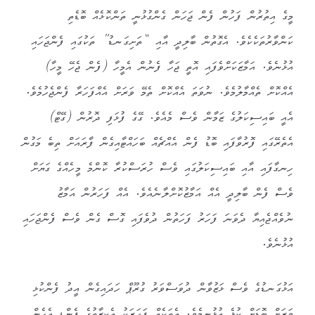
މީގެ އިތުރުން ފަހުން ފެން ޖަހަން ގެންގުޅުނީ ތަންކޮޅެއް ބޮޑެތި
ކަންވާރުތަކެކެވެ. އެގޮތުން ބާލިދީ އާއި “ތަށިގަނޑު” ތަކުގައި ފެންޖަހައި
އުޅުނެވެ. އަމާޒަކަށްވެފައި އޮތީ ޖަހާ ފެނުން އެމީހާ (ފެން ޖެހޭ މީހާ)
އެއްކޮށް ތެއްމާލުމެވެ. ނުވަތަ އެއްކޮށް ތެމޭ ވަރަށް އެއްފަހަރާ ފެންޖެހުމެވެ.
އެއީ ބައިސިކަލުގެ ޒަމާން ވެސް މެއެވެ. ގޭގެ ފުޅަފި ދޮރުން (ގޭޓް)
އެތެރޭގައި ފޮރުވާފައި ބޮޑު ފެން އެއްޗެއް ބަހައްޓާއިގެން ފާރައަށް ތިބެ މަގުން
ހިނގާފައި އާއި ބައިސިކަލުގައި ވެސް ހުރަސްކުރާ ކޮންމެ މީހެއްގެ ގަޔަށް
ވެސް ފެން ބާލިދީ އެއް އަމާޒުކޮށްލާނެއެވެ. އެއް ފަހަރުން އަމާޒު
ނުވެއްޖެއިޔާ ދެވަނަ ފަހަރު ފަހަތުން ދުވެފައި ގޮސް ގެން ވެސް ފެންޖަހައި
އުޅުނެވެ.
އަޅުގަނޑުގެ ވެސް ޅަޒުވާން ދުވަސްވަރު ގުރޫޕް ހަދައިގެން އީދު ފެންކުޅި