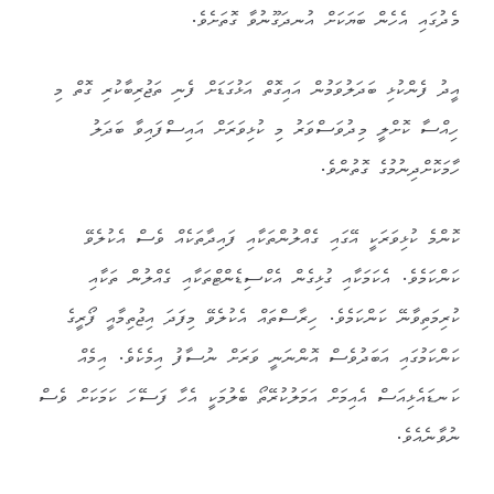
މެދުގައި އެހެން ބަޔަކަށް އުނދަގޫނުވާ ގޮތަށެވެ.
އީދު ފެންކުޅި ބަދަލުވަމުން އައިގޮތް އަޅުގަޑަށް ފެނި ތަޖުރިބާކުރި ގޮތް މި
ހިއްސާ ކޮށްލީ މިދުވަސްވަރު މި ކުޅިވަރަށް އައިސްފައިވާ ބަދަލު
ހާމަކޮށްދިނުމުގެ ގޮތުންވެ.
ކޮންމެ ކުޅިވަރަކީ އޭގައި ގެއްލުންތަކާއި ފައިދާތަކެއް ވެސް އެކުލެވޭ
ކަންކަމެވެ. އެކަމަކާއި ގުޅިގެން އެކްސިޑެންޓްތަކާއި ގެއްލުން ތަކާއި
ކުރިމަތިވާނޭ ކަންކަމެވެ. ހިރާސްތައް އެކުލެވޭ މިފަދަ އިޖުތިމާއީ ފޯރީގެ
ކަންކަމުގައި އަބަދުވެސް އޮންނަނީ ވަރަށް ނުސާފު އިމެކެވެ. އިމެއް
ކަނޑައެޅިއަސް އެއިމަށް އަމަލުކުރޭތޯ ބެލުމަކީ އެހާ ފަސޭހަ ކަމަކަށް ވެސް
ނުވާނެއެވެ.