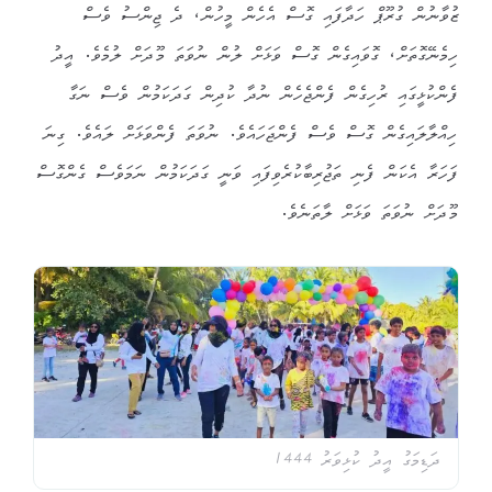
ޒުވާނުން ގުރޫޕް ހަދާފައި ގޮސް އެހެން މީހުން، ދެ ޖިންސު ވެސް
ހިމެނޭގޮތަށް، ގޮވައިގެން ގޮސް ވަޅަށް ލުން ނުވަތަ މޫދަށް ލުމެވެ. އީދު
ފެންކުޅީގައި ރުހިގެން ފެންޖެހެން ނުދާ ކުދިން ގަދަކަމުން ވެސް ނަގާ
ހިއްލާލައިގެން ގޮސް ވެސް ފެންޖަހައެވެ. ނުވަތަ ފެންވަޅަށް ލައެވެ. ގިނަ
ފަހަރާ އެކަން ފެނި ތަޖުރިބާކުރެވިފައި ވަނީ ގަދަކަމުން ނަމަވެސް ގެންގޮސް
މޫދަށް ނުވަތަ ވަޅަށް ލާތަނެވެ.
ދަޑިމަގު އީދު ކުޅިވަރު 1444