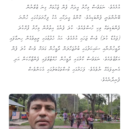
އުޅެއެވެ. ނަމަވެސް މިހާރު އީދަށް ފެން ޖެހުމަށް ގިނަ ޒުވާނުން
ބޭނުންވަނީ ފެންބަޑިއެވެ. ކޮންމެ އީދަކާއި އެކު ފިހާރަތަކުގައި ހުންނަ
ފެންބަޑިތައް ވިކި ހުސްވެއެވެ. ކުލަ ފެނުގެ އިތުރުން މިހާރު ފުށްކުލަ
(ޕައުޑާ ކުލަ) ވެސް ޖަހައި އުޅެއެވެ. އައު ހެދުމުގައި ރީތިވެގެން ހިނގާފައި
ދާމީހުންނާއި ސައިކަލުގައި ބުރުޖަހާލަން ދާމީހުން ގަޔަށް ވެސް ކުލަ ފެން
އަމާޒުވެއެވެ. ނަމަވެސް ކާރުގައި ދާމީހުން ހުއްޓުވާފައި ފެންޖާހާކަން އަދި
އެނގިފައެއް ނުވެއެވެ. ފަހަރުގައި މުސްތަގުބަލުގައި އެކަންވެސް
ފެނިދާނެއެވެ.