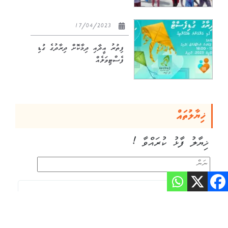
17/04/2023
ފިތުރު އީދާއި ދިމާކޮށް ދިރާދުގެ ގުޑި
ފެސްޓިވަލެއް
ޚިޔާލުތައް
ޚިޔާލު ފާޅު ކުރައްވާ !