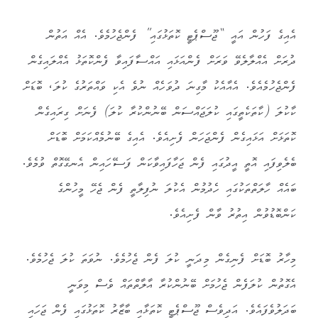
އެއިގެ ފަހުން އައީ “ޖޫސްޕެޓީ ކޮތަޅުގައި” ފެންޖެހުމެވެ. އެއް އަތުން
ދުރަށް އެއްލާލެވޭ ވަރަށް ފެންއަޅައި އައްސާފައިވާ ފެންކޮތަޅު އެއްލައިގެން
ފެންޖެހުމެއެވެ. އެއާއެކު މާގިނަ ދުވަހެއް ނުވެ އެކި ވައްތަރުގެ ކުލަ، ބޮޑަށް
ކާކުލަ (ކާތަކެތީގައި ކުލަޖައްސަން ބޭނުންކުރާ ކުލަ) ފެނަށް ގިރައިގެން
ކޮތަޅަށް އަޅައިގެން ފެންޖަހަން ފެށިއެވެ. އެއިގެ ބޭނުމެއްކަމަށް ބޮޑަށް
ބެލެވިފައި އޮތީ އީދުގައި ފެން ޖަހާފައިވާކަން ފަސޭހައިން އެނގޭގޮތް ވުމެވެ.
ބައެއް ހާލަތްތަކުގައި ހެދުމުން އެކުލަ ނުފިލާތީ ފެން ޖެހޭ މީހުންގެ
ކަންބޮޑުވުން އިތުރު ވާން ފެށިއެވެ.
މިހާރު ބޮޑަށް ފެނިގެން މިދަނީ ކުލަ ފެން ޖެހުމެވެ. ނުވަތަ ކުލަ ޖެހުމެވެ.
އެގޮތުން ކުލަފެން ޖެހުމަށް ބޭނުންކުރާ އާލާތްތައް ވެސް މިވަނީ
ބަދަލުވެފައެވެ. އަދިވެސް ޖޫސްޕެޓީ ކޮތަޅާއި ބާޒާރު ކޮތަޅުގައި ފެން ޖަހައި