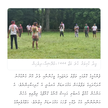
އީދު ކުޅިވަރު ކުލަ މަޖާ 1444-މެލޭޝިއާ-ދިވެހިން
ފެންކުޅީގެ ގޮތުގައި ތަފާތު ދަރަޖައިގެ މީހުންނާއި މެދު އޭރު ގެންގުޅުނު
އާދަކާދައިގެ ތަފާތުކަން އަޅުގަނޑަށް އެނގުނީ އެ ހާދިސާއިންނެވެ. އެ
އަންހެން ކުއްޖާ އެނބުރި އައިސް އޭނާގެ ގްރޫޕްގެ ފިލާތިބި އެހެން
އަންނުންނާއި އެކު ދެއްކި ވާހަކަ އަޅުގަނޑަށް އިވުނެވެ. އަތޮޅުވެރިޔާގެ