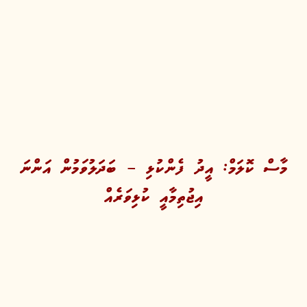
މާސް ކޮލަމް: އީދު ފެންކުޅި – ބަދަލުވަމުން އަންނަ
އިޖުތިމާއީ ކުޅިވަރެއް