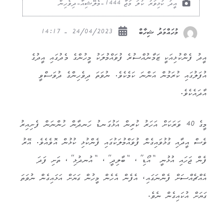
އީދު ކުޅިވަރު ކުލަ މަޖާ 1444-މެލޭޝިއާ-ދިވެހިން
24/04/2023 - 14:17
މުހައްމަދު ޝިހާބް
އީދު ފެންކުޅިއަކީ ޒަމާނުއްސުރެ ފުވައްމުލަކު މީހުންގެ މެދުގައި އީދުގެ
އުފަލުގައި ކުރަމުން އަންނަ ކަމެކެވެ. ނުވަތަ ދިވެހިންގެ ދުވަސްވީ
އާދައެކެވެ.
މީގެ 40 ވަރަކަށް އަހަރު ކުރިން އަޅުގަނޑު ހަނދާން ހުންނަން ފެށިއިރު
ވެސް އީދާއި ގުޅުވައިގެން ފުވައްމުލަކުގައި ފެންކުޅި ކުޅުން އޮވެއެވެ. އޭރު
ފެން ޖަހައި އުޅުނީ “އޯޑި”، “ބާލިދީ”، “އުނދުޅި”، ތަށި ފަދަ
އެއްޗެއްސަށް ފެންނަގައި، އެފެން އެހެން މީހުން ގަޔަށް އަޅައިގެން ނުވަތަ
ގަޔަށް އުކައިގެން ނެވެ.