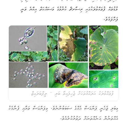
މުޑުވައް ފުވައްމުލަކުގައި ރިސާރޗް ކުރުމުގެ މަސައްކަތް އިއްޔެ ވަނީ
ފަށާފައެވެ.
ފުވައްމުލަކު އަލައޮޅުތަކަށް ޖެހިފައިވާ ބަލި – ލީފްބަލައިޓް
މިބަލި ޖެހެނީ ފަންގަސް އެއްގެ ސަބަބުންނެވެ. މިފަންގަސް ވަޔާއި ފެނާއެކު
އެއްތަނުން އަނެއްތަނަށް ދަތުރުކުރެއެވެ.