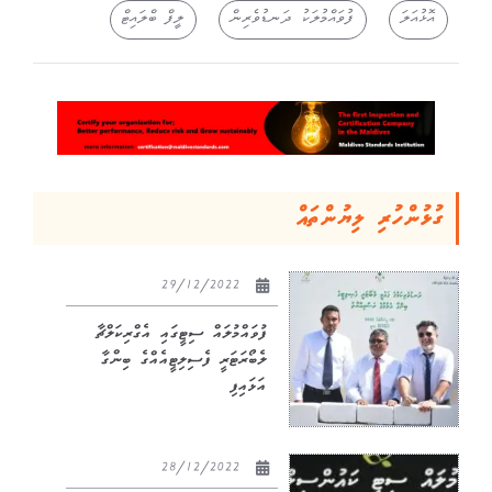
އޮޅުއަލަ
ފުވައްމުލަކު ދަނޑުވެރިން
ލީފް ބްލައިޓް
ގުޅުންހުރި ލިޔުންތައް
29/12/2022
ފުވައްމުލައް ސިޓީގައި އެގްރިކަލްޗާ
ލެބޯރަޓަރީ ފެސިލިޓީއެއްގެ ބިންގާ
އަޅައިފި
28/12/2022