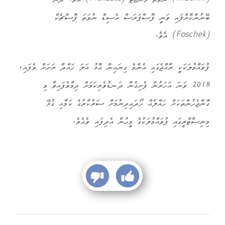
(Ridomil) ނުވަތަ މެންޒޭޓް (Manzate) އެވެ. ދެން
ބޭނުންކޮށްފައި ވަނީ ފޮސްޕަރަސް އެސިޑް ނުވަތަ ފޮސްޗެކް
(Foschek) އެވެ.
ފުވައްމުލަކަކީ ރާއްޖެގައި އެންމެ ގިނައިން އޮޅު އަލަ ހައްދާ ރަށަށް ވެފައި،
2018 ވަނަ އަހަރުން ފެށިގެން ދަނޑުވެރިކަމަށް ދިމާވެފައިވާ މި
ގޮންޖެހުންތަކަށް ހައްލެއް ހޯދައިދިނުމަށް ސަރުކާރުގެ ކަމާއި ގުޅޭ
މިނިސްޓްރީގައި ފުވައްމުލަކުގެ މީހުން އެދިފައި ވެއެވެ.