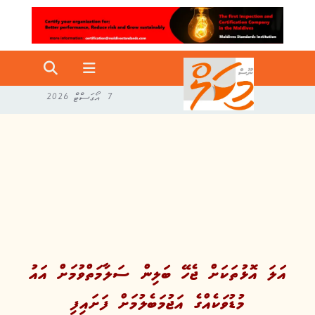
7 އޯގަސްޓް 2026
އަލަ އޮޅުތަކަށް ޖެހޭ ބަލިން ސަލާމަތްވުމަށް އައު
މުޑުވަކެއްގެ އަޖުމަބެލުމަށް ފަށައިފި