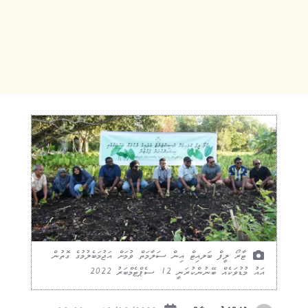
ޓާރޯ ލީފް ބަލއިޓް އިން ސަލާމަތް ވުމަށް އަޖުމަބެލުމުގެ ގޮތުން
އައު މުޑުވަކެއް ބޭނުންކުރަނީ 12 ސެޕްޓެމްބަރު 2022