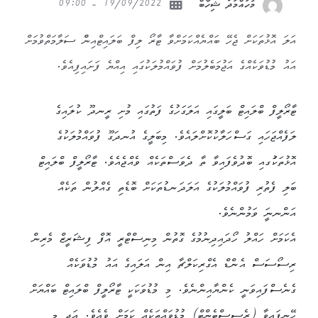
19/09/2022 - 09:00
މުހައްމަދު ޝިހާބް
އަލަ އޮޅުތަކަށް ޖެހޭ ބައްޔެއްކަމަށްވާ ޓާރޯ ލިފް ބަލައިޓްއިންް ސަލާމަތްވުމަށް
އައު މުޑުވަކެއްގެ އަޖުމަބެލުމަށް ފުވައްމުލަކުގައި އިއްޔެ ފަށައިފިއެވެ.
ޓާރޯލީފް ބްލައިޓް ބަލީގައި އަލަގަހުގެ ފަތުގައި މުށި ރީނދޫ ކުލައިގެ
ލަފެއްޖަހައި ގަސްހަލާކުކޮށްލައެވެ. މިބަލީގެ އުނދަގޫ ފުވައްމުލަކުގެ
އޮޅުތަކުަގއި ބޮދުވެފައިވާ ތާ ދެވަސްތަކެއް ވެއްޖެއެވެ. ޓާރޯލީފް ބްލައިޓް
ބަލި ފެތުރި ފުވައްމުލަކުގެ އަލަދަނޑުތަކަށް ބޮޑެތި ގެއްލުން ތަކެއް
އަންނނަީ ވަމުންނެވެ.
އެކަމަށް ހައްލު ހޯދައިދިނުމުގެ ގޮތުން މިނިސްޓްރީ އޮފް ފިޝަރީޒް މެރިން
ރިސޯސަސް އެންޑް އެގްރިކަލްޗާ އިން އަލައިގެ އައު މުޑުވަކެއް
ގެނެސްފައިވަނީ ކެންޔާއިންނެވެ. މި މުޑުވަކަކީ ޓާރޯލީފް ބްލައިޓް ބައްޔަށް
ހޭނިފައިވާ (ރެސިސްޓެންޓް) މުޑުވައްތަކެއް ކަމަށް ވެއެވެ. އަދި މި