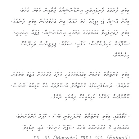
މިބަލި ފުރަތަމަ ފެނިފައިވަނީ އިންޑޮނޭޝިއާގެ ޖާވާއިން ކަމަށް ވެއެވެ.
މިހާރު އޭޝިއާ ޕެސިޕިކްގެ އަލަ ހައްދާ ގިނަ ގައުމުތަކުން މިބަލި ފެނެއެވެ.
މިބަލި ފެތުރިފައިވާ ގައުމުތަކުގެ ތެރޭގައި އިންޑޮނެޝިއާ، ޕަޕުއާ ނިއުގިނީ،
ސޮލޮމަން އައިލެންޑްސް، ހަވާއީ، ސަމޯއާ، ޕިލިޕީންސް ތައިލޭންޑް
ހިމެނެއެވެ.
މިބަލި ކޮންޓްރޯލް ކުރުމަށް މިގައުމުތަކުގައި ތަފާތު ގޮތްތަކަށް އަޖުމަ ބެލަމުން
އާދެއެވެ. ދަނޑުވެރިކަމުގެ ކޮންޓްރޯލް އުސޫލުތައް އެހާ ކާމިޔާބު ނޫނަސް،
ކޮންމެވެސް ވަރެއްގެ ކާމިޔާބީއެއް ލިއްބައި ދެއެވެ.
ސަމޯއާގައި މިބަލި ކޮންޓްރޯލް ކޮށްފައިވަނީ ބޭސް ސްޕްރޭ ކޮށްގެންނެވެ.
އެގައުމުގައި 2 ވައްތަރެއްގެ ބެހެއް ސްޕްރޭ ކުރިއެވެ. އެއީ ރިޑޮމިލް