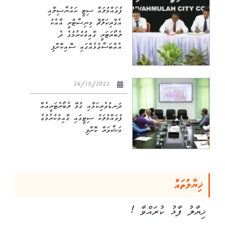
ފުވައްމުލައް ސިޓީ ކައުންސިލާއި
އެގްރިކަލްޗާ މިނިސްޓްރީ އާއެކު
ލެބޯރަޓަރީ ގާއިމުކުރުމުގެ ދެ
އެއްބަސްވުމެއްގައި ސޮއިކޮށްފި
26/10/2022
ދަނޑުވެރިކަމާއި ގުޅޭ ލެބޯރެޓަރީއެއް
ފުވައްމުލަކު ސިޓީގައި ގާއިމުކުރުމުގެ
މަޝްވަރާ ކޮށްފި
ޚިޔާލުތައް
ޚިޔާލު ފާޅު ކުރައްވާ !