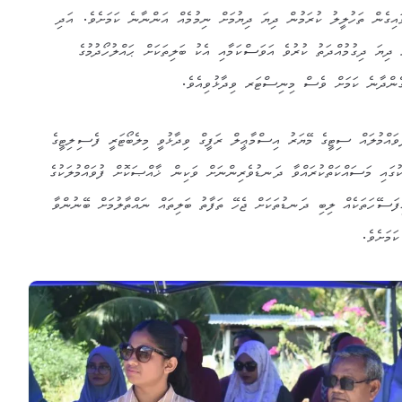
އިގެން ތަހުލީލު ކުރަމުން ދިޔަ ދިޔުމަށް ނިމުމެއް އަންނާނެ ކަމަށެވެ. އަދި
 ދިޔަ ދިގުމުއްދަތު ކުރުވެ އަވަސްކަމާއި އެކު ބަލިތަކަށް ޙައްލުހޯދުމުގެ
ގެންދާނެ ކަމަށް ވެސް މިނިސްޓަރ ވިދާޅުވިއެވެ.
ުވައްމުލައް ސިޓީގެ މޭޔަރު އިސްމާޢީލް ރަފީގް ވިދާޅުވީ މިލެބޯޓަރީ ފެސިލިޓީގެ
ުގައި މަސައްކަތްކުރައްވާ ދަނޑުވެރިންނަށް ވަކިން ޚާއްޞަކޮށް ފުވައްމުލަކުގެ
ަސޭހަތަކެއް ލިބި ދަނޑުތަކަށް ޖެހޭ ތަފާތު ބަލިތައް ނައްތާލުމަށް ބޭނުންވާ
ަމަށެވެ.