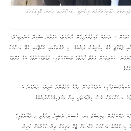
އިނަބްލް އެގްރިކަލްޗަރަލް އިކޮނޮމީ” މަޝްރޫޢުގެ ދަށުން ޤާއިމުކުރެވޭ
މިލެބޯޓަރީ ފެސިލިޓީގައި ތަފާތު 4 ކަމަކަށް 4 ލެބްތައް ގާއިމުކުރެވިގެން ދާނެއެވެ. އެގޮތުން ސޮއިލް އެނެލިޓިކަލް،
ި ޕެތޮލޮޖީ ލެބް ހިމެނިގެން ދާނެއެވެ. މި ލެބްތަކުގައި ރާއްޖޭގައި ހެދޭ ގަސްގަހާ
ެގަނެ، އެބަލިތަކަށް ފަރުވާ ހޯދުމުގެ މަސައްކަތާއި، މުޑުވައްކުރުމުގެ އައު ގޮތްތައް
ެއެވެ.
އަނބުގަސްތަކާއި، އަލައޮޅުތަކަށް މިހާރު ޖެހެމުންދާ ބަލިތައް ދެނެގަނެ އެ
ުމުގެ މސައްކަތަށް ވެސް މިލެބޯރަޓަރީ އިން މަގުފަހިވެގެންދާނެއެވެ.
ާހަކަ ދައްކަވަމުން މިނިސްޓާ ޑރ. ހުސޭން ރަޝީދު ވިދާޅުވީ މި ލެބޯރަޓާރީގެ
ހާ ހިސާބެއްގެ ގަސްގަހާ ގެއްސަށް ޖެހޭ ބަލިތައް ދިރާސާކުރުމަށް ކުރިން