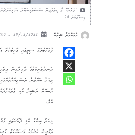
ޑިސެމްބަރު 28
29/12/2022 - 09:00
މުހައްމަދު ޝިހާބް
ފުވައްމުލައް ސިޓީގައި ގާއިމުކުރާ އެ
ދަނދުވެރިކަމުގެ ދާއިރާއިން ދިވެހިރާއ
މިއަދު ބޭއްވުނު ރަސްމިއްޔާތެއްގ
ހުސޭން ރަޝީދު އާއި ފުވައްމުލައް ސ
އެވެ.
މިއަދު ބިންގާ އެޅި ލެބޯރަޓަރީ މާރާތ
ތަމްރީން ކުރުމުގެ މަސައްކަތް ކުރިއ