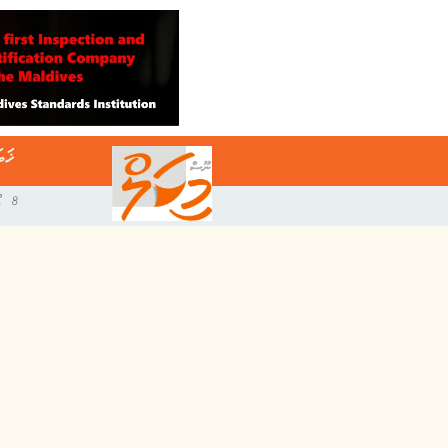
ޚަބ
8 އޯގަސްޓް 2026