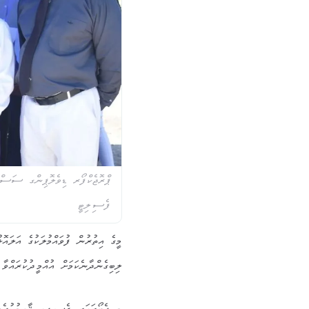
ޕްރޮޖެކްފޯރ ޑިވެލޮޕިންގ ސަސްޓެ
ފެސިލިޓީ
މީގެ އިތުރުން ފުވައްމުލަކުގެ އަލައޮ
ލިބިގެންދާނެކަމަށް އުއްމީދުކުރައްވާ