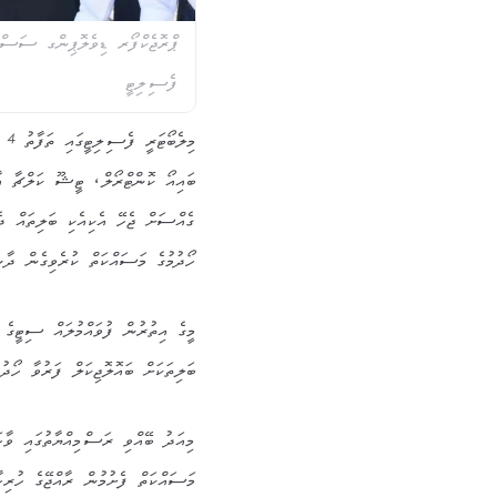
ޕްރޮޖެކްފޯރ ޑިވެލޮޕިންގ ސަސްޓެ
ފެސިލިޓީ
ބައިއޯ ކޮންޓްރޯލް، ޓީޝޫ ކަލްޗާ އާއ
ގެއްސަށް ޖެހޭ އެކިއެކި ބަލިތައް ދެނ
ހޯދުމުގެ މަސައްކަތް ކުރެވިގެން ދާނ
މީގެ އިތުރުން ފުވައްމުލައް ސިޓީގެ 
ބަލިތަކަށް ބައޮލޮޖިކަލް ފަރުވާ ހޯދ
މިއަދު ބޭއްވި ރަސްމިއްޔާތުގައި ވ
މަސައްކަތް ފެށުމުން ރާއްޖޭގެ ހުރި