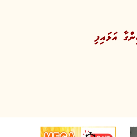
ްގާ އަޅައިފި