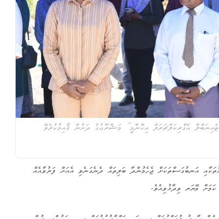
އިނަބްލް އެގްރިކަލްޗަރަލް އިކޮނޮމީ” މަޝްރޫޢުގެ ދަށުން ޤާއިމުކުރެވޭ
ޅުތަކާއި އަނބުގަސްތަކަށް ޖެހެމުންދާ ބަލިތައް ދެނެގަނެވި އެއަށް ފަރުވާއެއް
 ކަމަށް މޭޔަރ ވިދާޅުވިއެވެ.