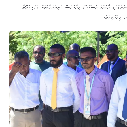
ުރުތަކެތި ހޯދުމުގެ މަސައްކަތް މިހާރުވެސް ކުރިއަށްދާކަމަށް އެގްރިކަލްޗާ
ވިދާޅުވިއެވެ.