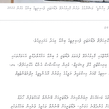
"ޕްރޮޖެކް ފޯ ޑިވެލޮޕިން ސަސްޓެއިނަބްލް އެގްރިކަލްޗަރަލް އިކޮނޮމީ" މަޝްރޫޢުގެ ދަށުން ޤާއިމުކުރެވޭ ލެބޯރަޓަރީ ފެސިލިޓީގެ ބިންގާ އެޅުން 2022
ގްރިކަލްޗާ ލެބޯރަޓަރީ ފެސިލިޓީގެ ބިންގާ މިއަދު އަޅައިފިއެވެ.
ްޖޭގައި ޤާއިމުކުރެވޭ ފުރަތަމަ ލެބޯޓަރީ ގެ ބިންގާ އަޅުއްވާދެއްވީ އެކަމަށްތަކައި
ައި މިނިސްޓްރީ އޮފް ފިޝަރީޒް، މެރިން ރިސޯސްސް އެންޑް އެގްރިކަލްޗާ، ޑރ.
ިޓިގެ މޭޔަރު އިސްމައީލު ރަފީގުގެ އިތުރުން ޔޫއެންޑީޕީގެ ރިޕްރެޒެންޓެޓިވް
ުގެ މަސައްކަތް ނިމެންވާއިރަށް ލެބޯޓަރީއަށް ބޭނުންވާ މުއައްޒަފުން ހޯދުމާ
ަށް ގެންދެވޭނެ ކަމަށާއި، ލެބޯޓަރީއަށް ބޭނުންވާ ތަކެތީގެ ތެރެއިން ބައެއްތަކެތި