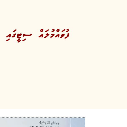
ފުވައްމުލައް ސިޓީގައި އ