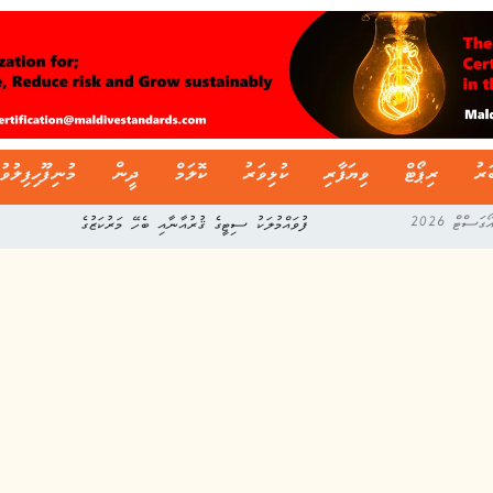
ަރު
ރިޕޯޓް
ވިޔަފާރި
ކުޅިވަރު
ކޮލަމް
ދީން
މުނިފޫހިފިލުވު
ފުވައްމުލަކު ސިޓީގެ ޤުރުއާނާއި ބެހޭ މަރުކަޒުގެ