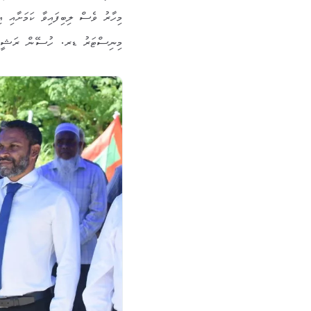
މިހާރު ވެސް ލިބިފައިވާ ކަމަށާއި އިތ
މިނިސްޓަރު ޑރ. ހުސޭން ރަޝީދު 