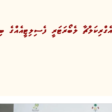
ެގްރިކަލްޗާ ލެބޯރަޓަރީ ފެސިލިޓީއެއްގެ ބިނ