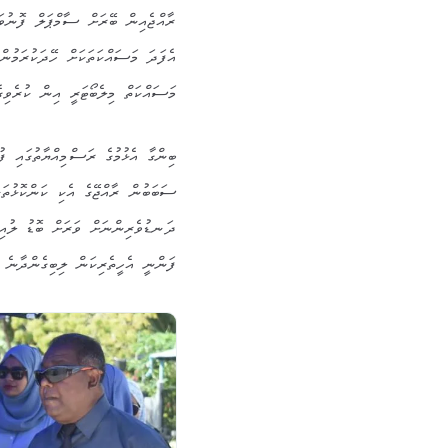
ރާއްޖެއިން ބޭރަށް ސާމްޕަލް ފޮނުވަ
އެފަދަ މަސައްކަތަކަށް ހޭދަކުރަމުން
މަސައްކަތް މިލެބޯޓަރީ އިން ކުރެވި
ބިންގާ އެޅުމުގެ ރަސްމިއްޔާތުގައި ފ
ސަބަބުން ރާއްޖޭގެ އެކި ކަންކޮޅުތަކ
ދަނޑުވެރިންނަށް ވަރަށް ބޮޑު ލުއިފ
ފަންނީ އެހީތެރިކަން ލިބިގެންދާނެ ކ