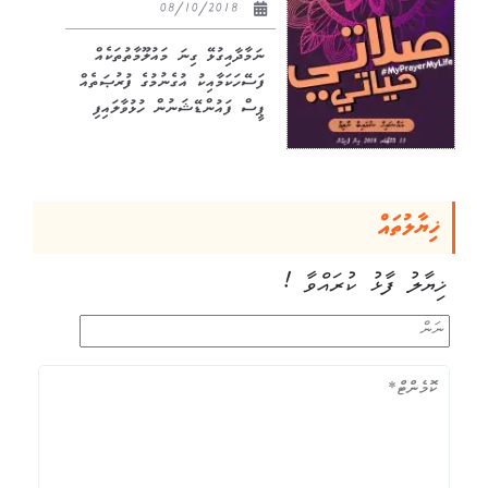
08/10/2018
ނަމާދާއިގުޅޭ ގިނަ މައުލޫމާތުތަކެއް
ފަސޭހަކަމާއިކު އުގެނުމުގެ ފުރުޞަތެއް
ޕީސް ފައުންޑޭޝަނުން ހުޅުވާލައިފި
ޚިޔާލުތައް
ޚިޔާލު ފާޅު ކުރައްވާ !