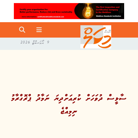
9 އޯގަސްޓް 2026
ސާޅީސް ދުވަހަށް ކުރިއަށްދިޔަ ނަމާދު ޕްރޮގްރާމު
ނިމިއްޖެ