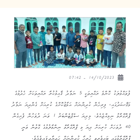
14/10/2023 - 07:42
ފުވައްމުލަކު ކޮންމެ ރައްޔިތަކީ 5 ނަމާދު ޤާއިމުކުރާ ރައްޔިތަކަށް ހެދުމުގެ
މަޤްޞަދުގައި، ފިރިހެން ކުދިންނަށް އަމާޒުކޮށްގެ ކުރިއަށް ގެންދިޔަ ނަމާދު
ޕްރޮގްރާމު ނިމިއްޖެއެވެ. މިދިޔަ ސެޕްޓެންބަރު 1 ވަނަ ދުވަހުން ފެށިގެން
40 ދުވަހަށް ކުރިއަށް ދިޔަ މި ޕްރޮގްރާމް ނިންމާލުމުގެ ގޮތުން ވަނީ
ޕްރޮގްރާމުގައި ބައިވެރިވި ހުރިހާ ކުދިންނަށް ހަދިޔާދީފައިވެއެވެ.