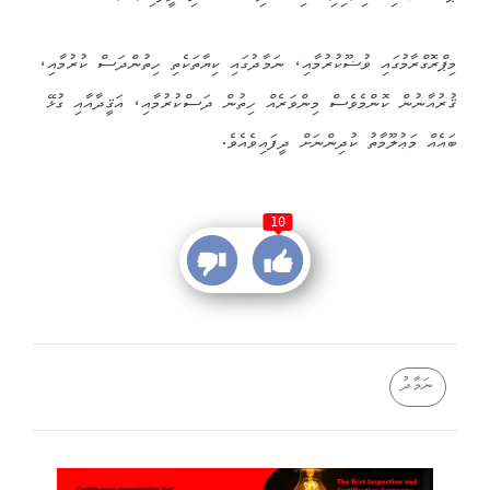
މިޕްރޮގްރާމުގައި ވުޟޫކުރުމާއި، ނަމާދުގައި ކިޔާތަކެތި ހިތުންދަސް ކުރުމާއި،
ޤުރުއާނުން ކޮންމެވެސް މިންވަރެއް ހިތުން ދަސްކުރުމާއި، އަޤީދާއާއި ގުޅޭ
ބައެއް މަޢުލޫމާތު ކުދިންނަށް ދީފައިވެއެވެ.
10
ނަމާދު