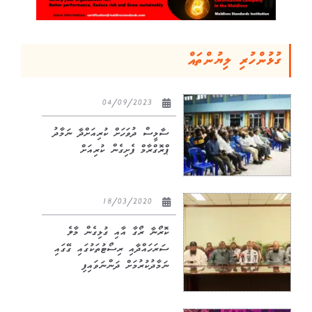
ގުޅުންހުރި ލިޔުންތައް
04/09/2023
ސާޅީސް ދުވަހަށް ކުރިއަށްދާ ނަމާދު
ޕްރޮގްރާމް ފެށިގެން ކުރިއަށް
18/03/2020
ކޮރޯނާ ރޯގާ އާއި ގުޅިގެން މާލެ
ސަރަހައްދާއި ރިސޯޓުތަކުގައި ގޭގައި
ނަމާދުކުރުމަށް ދަންނަވައިފި