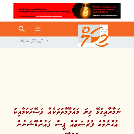
9 އޯގަސްޓް 2026
ނަމާދާއިގުޅޭ ގިނަ މައުލޫމާތުތަކެއް ފަސޭހަކަމާއިކު
އުގެނުމުގެ ފުރުޞަތެއް ޕީސް ފައުންޑޭޝަނުން