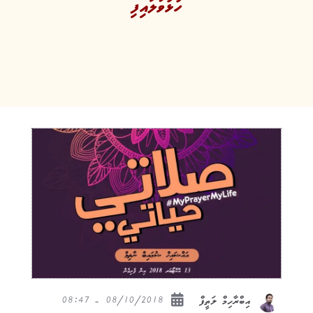
ހުޅުވާލައިފި
08/10/2018 - 08:47
އިބްރާހިމް ލަތީފް