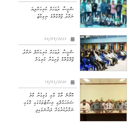
ސާޅީސް ދުވަހަށް ކުރިއަށްދިޔަ
ނަމާދު ޕްރޮގްރާމު ނިމިއްޖެ
04/09/2023
ސާޅީސް ދުވަހަށް ކުރިއަށްދާ ނަމާދު
ޕްރޮގްރާމް ފެށިގެން ކުރިއަށް
18/03/2020
ކޮރޯނާ ރޯގާ އާއި ގުޅިގެން މާލެ
ސަރަހައްދާއި ރިސޯޓުތަކުގައި ގޭގައި
ނަމާދުކުރުމަށް ދަންނަވައިފި