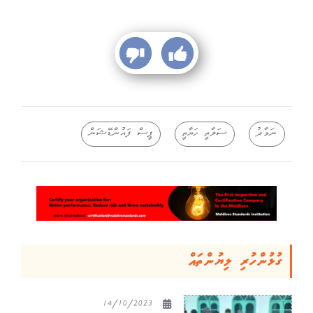
ނަމާދު
ސަލާތީ ހަޔާތީ
ޕީސް ފައުންޑޭޝަން
ގުޅުންހުރި ލިޔުންތައް
14/10/2023