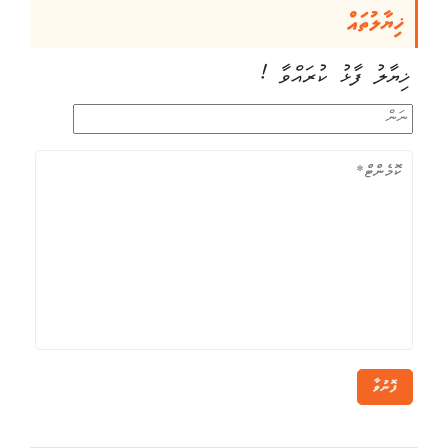
ޚިޔާލުތައް
ޚިޔާލު ފާޅު ކުރައްވާ !
ފޮނުވާ