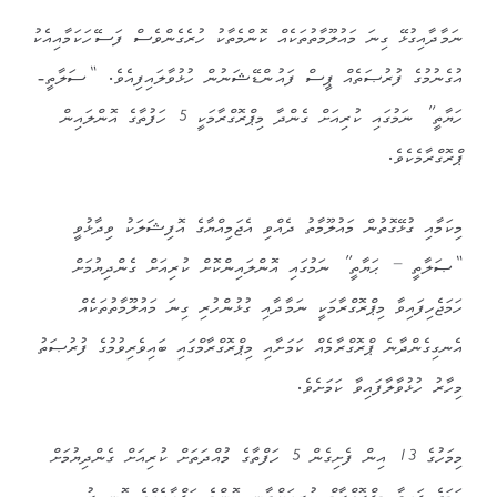
ނަމާދާއިގުޅޭ ގިނަ މައުލޫމާތުތަކެއް ކޮންމެތާކު ހުރެގެންވެސް ފަސޭހަކަމާއިއެކު
އުގެނުމުގެ ފުރުޞަތެއް ޕީސް ފައުންޑޭޝަނުން ހުޅުވާލައިފިއެވެ. “ސަލާތީ-
ހަޔާތީ” ނަމުގައި ކުރިއަށް ގެންދާ މިޕްރޮގްރާމަކީ 5 ހަފުތާގެ އޮންލައިން
ޕްރޮގްރާމެކެވެ.
މިކަމާއި ގުޅޭގޮތުން މައުލޫމާތު ދެއްވި އެޖަމިއްޔާގެ އޮފިޝަލަކު ވިދާޅުވީ
“ޞަލާތީ – ޙަޔާތީ” ނަމުގައި އޮންލައިންކޮށް ކުރިއަށް ގެންދިޔުމަށް
ހަމަޖެހިފައިވާ މިޕްރޮގްރާމަކީ ނަމާދާއި ގުޅުންހުރި ގިނަ މައުލޫމާތުތަކެއް
އެނގިގެންދާނެ ޕްރޮގްރާމެއް ކަމަށާއި މިޕްރޮގްރާމްގައި ބައިވެރިވުމުގެ ފުރުޞަތު
މިހާރު ހުޅުވާލާފައިވާ ކަމަށެވެ.
މިމަހުގެ 13 އިން ފެށިގެން 5 ހަފްތާގެ މުއްދަތަށް ކުރިއަށް ގެންދިޔުމަށް