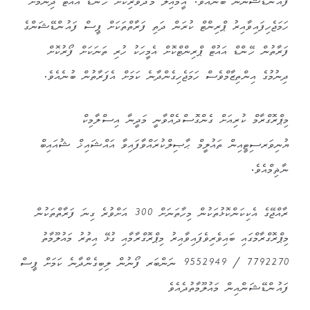
ފައުންޑޭޝަނުން ބުނެއެވެ. އީމެއިލް މެދުވެރިކޮށް ހޭންޑް އައުޓް ދިނުމަށް
ހަމަޖެހިފައިވާއިރު ޕްރިންޓް ކުރަން ދަތި ފަރާތްތަކަށް ޕީސް ފައުންޑޭޝަންގެ
ފަރާތުން ހޭންޑް އައުޓް ޕްރިންޓްކޮށް އެމީހަކު ހުރި ތަނަކަށް ފޯރުކޮށް
ދިނުމުގެ އިންތިޒާމްވެސް ހަމަޖެހިގެންދާނެ ކަމަށް އެފަރާތުން ބުނެއެވެ.
މިޕްރޮގްރާމް ކުރިއަށް ގެންގޮސްދެއްވާނީ މަދީނާ އިސްލާމިކް
ޔުނިވަރސިޓީއިން ތައުލީމް ޙާޞިލްކުރައްވާފައިވާ އައްޝައިޚް ޝުއައިބް
ނާޡިމްއެވެ.
ރާއްޖޭގެ އެކިކަންކޮޅުތަކުން މިހާތަނަށް 300 އަށްވުރެ ގިނަ ފަރާތްތަކުން
މިޕްރޮގްރާމްގައި ބައިވެރިވެފައިވާއިރު މިޕްރޮގްރާމާއި ގުޅޭ އިތުރު މައުލޫމާތު
7792270 / 9552949 ނަންބަރ ފޯނުން ލިބިގެންދާނެ ކަމަށް ޕީސް
ފައުންޑޭޝަންއިން މައުލޫމާތުދެއެވެ