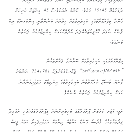
ހަމަޖެހިފައިވާ މިޕްރޮގްރާމް ކުރިއަށްދާނީ ކޮންމެ ހަފްތާއެއްގެ ހޮނިހިރު
ދުވަހުގެރޭ 19:45 ގައެވެ. ކޮންމެ ރެއަކުވެސް 45 މިނެޓަށް ކުރިއަށް
ގެންދާ މިޕްރޮގްރާމްގައި ބައިވެރިވުމަށް އިތުރަށް ބޭނުންވާނީ އިންޓަރނެޓް ލިބޭ
ފޯނެއް ނުވަތަ ކޮމްޕިއުޓަރެއްފަދަ އާލާތެއްކަމަށް އިންތިޒާމްކުރާ ފަރާތުން
ބުނެއެވެ.
މިޕްރޮގްރާމްގައި ބައިވެރިވުމަށް ބޭނުންވާ ފަރާތްތަކުން
”SH(space)NAME” ޖެއްސެވުމަށްފަހު 7341781 ނަންބަރު
ފޯނަށް މެސެޖް ކުރެއްވުމުން ބައިވެރިވުމުގެ އިންތިޒާމް ހަމަޖެހިގެންދާނެ
ކަމަށް އިންތިޒާމްކުރާ ފަރާތުން ބުނެއެވެ.
ރަޖިސްޓަރ ކުރުމުން ޕްރޮގްރާމްގެ ބައިވެރިންނަށް މިޕްރޮގްރާމްތަކުގައި ނަގައިދޭ
ފިލާވަޅުތަކުގެ ޚުލާސާ ހޭންޑް އައުޓެއް ދިނުމަށް ހަމަޖެހިފައިވާ ކަމަށް ޕީސް